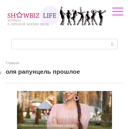
Перейти
к
контенту
Поиск:
Главная
оля рапунцель прошлое
Личная жизнь российских звезд