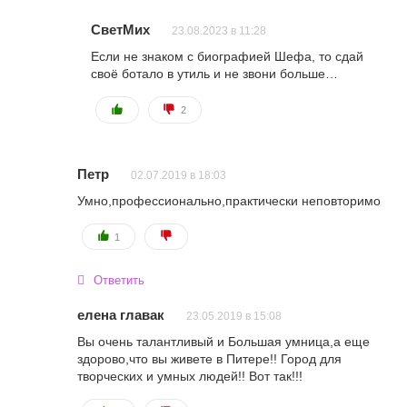
СветМих
23.08.2023 в 11:28
Если не знаком с биографией Шефа, то сдай
своё ботало в утиль и не звони больше…
2
Петр
02.07.2019 в 18:03
Умно,профессионально,практически неповторимо
1
Ответить
елена главак
23.05.2019 в 15:08
Вы очень талантливый и Большая умница,а еще
здорово,что вы живете в Питере!! Город для
творческих и умных людей!! Вот так!!!