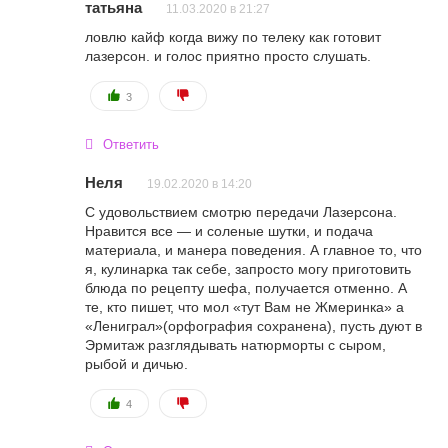
татьяна
11.03.2020 в 21:27
ловлю кайф когда вижу по телеку как готовит
лазерсон. и голос приятно просто слушать.
3
Ответить
Неля
19.02.2020 в 14:20
С удовольствием смотрю передачи Лазерсона.
Нравится все — и соленые шутки, и подача
материала, и манера поведения. А главное то, что
я, кулинарка так себе, запросто могу приготовить
блюда по рецепту шефа, получается отменно. А
те, кто пишет, что мол «тут Вам не Жмеринка» а
«Лениграл»(орфография сохранена), пусть дуют в
Эрмитаж разглядывать натюрморты с сыром,
рыбой и дичью.
4