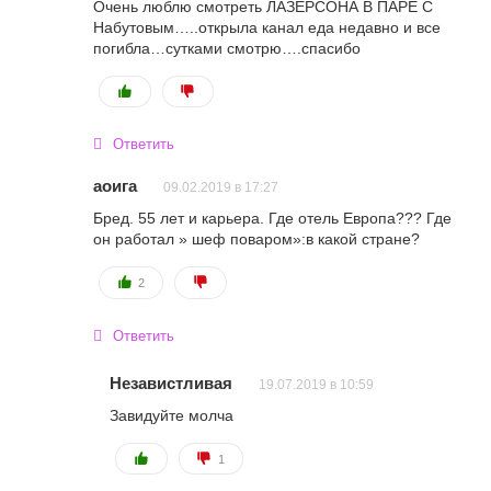
Очень люблю смотреть ЛАЗЕРСОНА В ПАРЕ С
Набутовым…..открыла канал еда недавно и все
погибла…сутками смотрю….спасибо
Ответить
аоига
09.02.2019 в 17:27
Бред. 55 лет и карьера. Где отель Европа??? Где
он работал » шеф поваром»:в какой стране?
2
Ответить
Независтливая
19.07.2019 в 10:59
Завидуйте молча
1