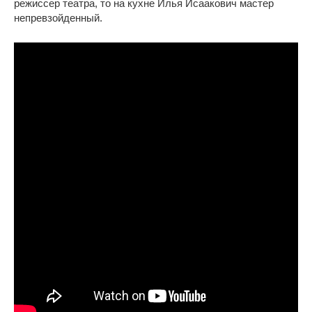
режиссер театра, то на кухне Илья Исаакович мастер
непревзойденный.