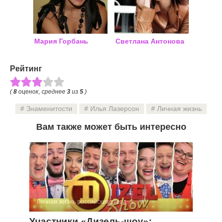
Мария Горбань
Светлана Антонова
Рейтинг
(
8
оценок, среднее
3
из
5
)
Знаменитости
Илья Лазерсон
Личная жизнь
Вам также может быть интересно
Личная жизнь российских звезд
Участники «Дизель-шоу»: