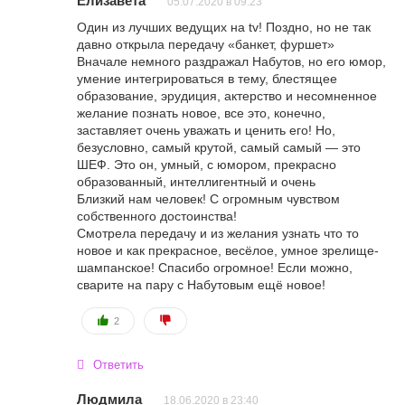
Елизавета
05.07.2020 в 09:23
Один из лучших ведущих на tv! Поздно, но не так
давно открыла передачу «банкет, фуршет»
Вначале немного раздражал Набутов, но его юмор,
умение интегрироваться в тему, блестящее
образование, эрудиция, актерство и несомненное
желание познать новое, все это, конечно,
заставляет очень уважать и ценить его! Но,
безусловно, самый крутой, самый самый — это
ШЕФ. Это он, умный, с юмором, прекрасно
образованный, интеллигентный и очень
Близкий нам человек! С огромным чувством
собственного достоинства!
Смотрела передачу и из желания узнать что то
новое и как прекрасное, весёлое, умное зрелище-
шампанское! Спасибо огромное! Если можно,
сварите на пару с Набутовым ещё новое!
2
Ответить
Людмила
18.06.2020 в 23:40