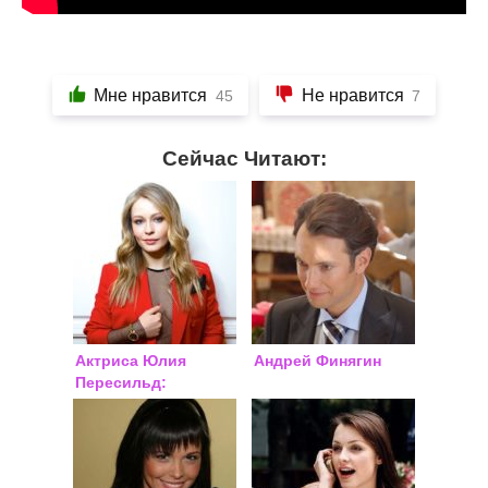
Мне нравится
Не нравится
45
7
Сейчас Читают:
Актриса Юлия
Андрей Финягин
Пересильд:
биография, личная
жизнь