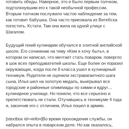
готовить обеды. Наверное, это и было первым толчком,
подтолкнувшим его к такой необычной профессии.
Вторым толчком послужило частое наблюдение за тем,
как готовит бабушка. Она часто приезжала из Витебска
погостить. Кстати. Там она жила на одной улице с
Шагалом.
Будущий гений кулинарии обучался в элитной английской
школе. Его сочинение на тему «Кем я хочу быть», в
котором он написал, что мечтает стать поваром, повергло
в шок всех преподавателей школы. Еще более он поразил
окружающих, когда после 8 класса ушел в кулинарный
техникум. Родители не оценили экстравагантного шага
сына. Илья шел на золотую медаль, выигрывал все
городские и районные олимпиады по химии и вдруг…
кулинарное училище. Но поняли, что все серьезно и
препятствовать не стали. Отучившись в техникуме 4 года
и, закончив его с отличием, Илья пошел в армию.
[stextbox id=»info»]Во время прохождения службы, он
набрался опыта в поварском деле. Но как оказалось,