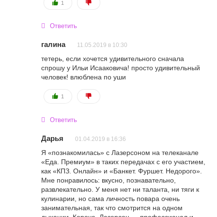
1
Ответить
галина
11.05.2019 в 10:30
тетерь, если хочется удивительного сначала
спрошу у Ильи Исааковича! простo удивительный
человек! влюблена по уши
1
Ответить
Дарья
01.04.2019 в 16:36
Я «познакомилась» с Лазерсоном на телеканале
«Еда. Премиум» в таких передачах с его участием,
как «КПЗ. Онлайн» и «Банкет. Фуршет. Недорого».
Мне понравилось: вкусно, познавательно,
развлекательно. У меня нет ни таланта, ни тяги к
кулинарии, но сама личность повара очень
занимательная, так что смотрится на одном
дыхании. Короче, Лазерсон — профессионал и