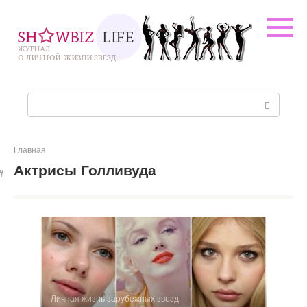
Перейти
к
контенту
Поиск:
Главная
Актрисы Голливуда
Личная жизнь зарубежных звезд