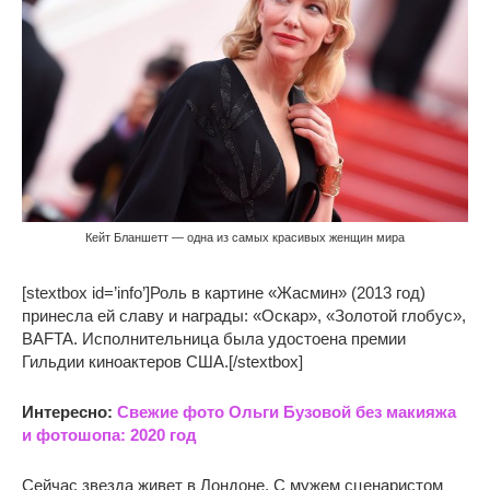
Кейт Бланшетт — одна из самых красивых женщин мира
[stextbox id=’info’]Роль в картине «Жасмин» (2013 год)
принесла ей славу и награды: «Оскар», «Золотой глобус»,
BAFTA. Исполнительница была удостоена премии
Гильдии киноактеров США.[/stextbox]
Интересно:
Свежие фото Ольги Бузовой без макияжа
и фотошопа: 2020 год
Сейчас звезда живет в Лондоне. С мужем сценаристом