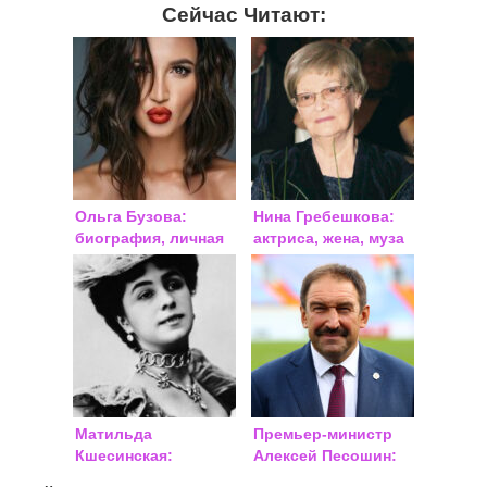
Сейчас Читают:
Ольга Бузова:
Нина Гребешкова:
биография, личная
актриса, жена, муза
жизнь 2018, фото
Матильда
Премьер-министр
Кшесинская:
Алексей Песошин:
биография, личная
биография,