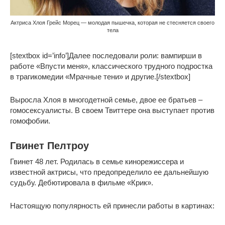
Актриса Хлоя Грейс Морец — молодая пышечка, которая не стесняется своего
тела
[stextbox id=’info’]Далее последовали роли: вампирши в
работе «Впусти меня», классического трудного подростка
в трагикомедии «Мрачные тени» и другие.[/stextbox]
Выросла Хлоя в многодетной семье, двое ее братьев –
гомосексуалисты. В своем Твиттере она выступает против
гомофобии.
Гвинет Пелтроу
Гвинет 48 лет. Родилась в семье кинорежиссера и
известной актрисы, что предопределило ее дальнейшую
судьбу. Дебютировала в фильме «Крик».
Настоящую популярность ей принесли работы в картинах: