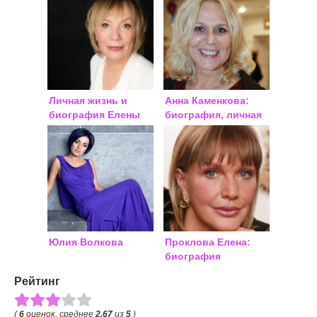
Личная жизнь и
Анна Каменкова:
биография Елены
биография, личная
Кореневой: семья,
жизнь
фото
Юлия Волкова
Проклова Елена:
биография
Рейтинг
(
6
оценок, среднее
2.67
из
5
)