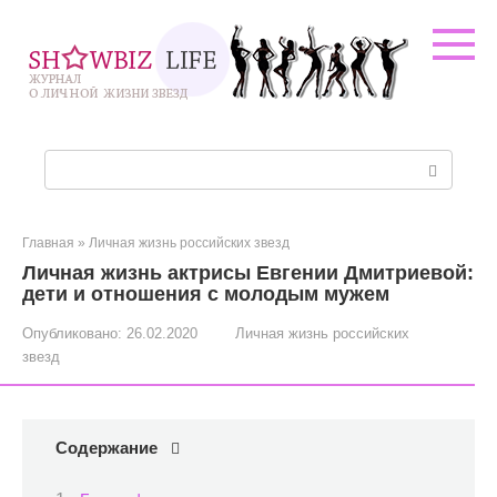
Перейти
к
контенту
Поиск:
Главная
»
Личная жизнь российских звезд
Личная жизнь актрисы Евгении Дмитриевой:
дети и отношения с молодым мужем
Опубликовано:
26.02.2020
Личная жизнь российских
звезд
Содержание