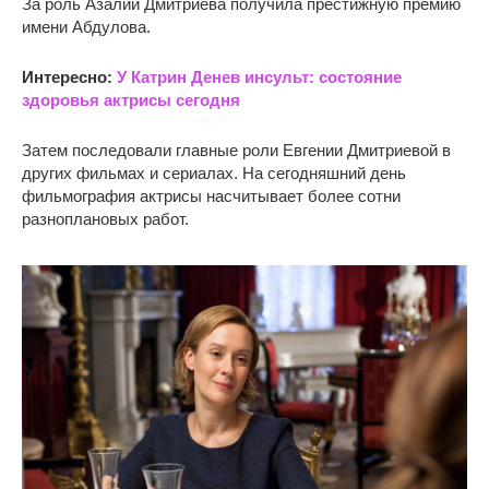
За роль Азалии Дмитриева получила престижную премию
имени Абдулова.
Интересно:
У Катрин Денев инсульт: состояние
здоровья актрисы сегодня
Затем последовали главные роли Евгении Дмитриевой в
других фильмах и сериалах. На сегодняшний день
фильмография актрисы насчитывает более сотни
разноплановых работ.