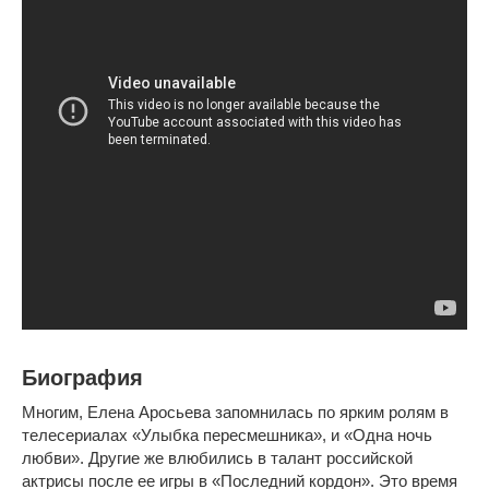
Биография
Многим, Елена Аросьева запомнилась по ярким ролям в
телесериалах «Улыбка пересмешника», и «Одна ночь
любви». Другие же влюбились в талант российской
актрисы после ее игры в «Последний кордон». Это время