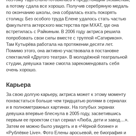
а потому сдала все хорошо. Получив серебряную медаль
по окончанию школы, она собралась ехать покорять
столицу. Без особого труда Елене удалось стать частью
факультета актерского мастерства при МХАТ, где она
встретилась с Райкиным. В 2006 году актриса решила
попробовать свои силы вместе с труппой «Сатирикон».
Там Кутырёва работала на протяжении десяти лет.
Помимо этого, она активно участвовала в постановке
спектаклей «Другого театра». В молодёжной театральной
студии, девушка также смогла зарекомендовать себя
очень хорошо.
Карьера
За свою долгую карьеру, актриса может к этому моменту
похвастаться больше чем тридцатью ролями в сериалах
и в полнометражных картинах. На голубых экранах
девушка впервые блеснула в 2005 году, засветившись
первым ее проектом стал сериал «Люба, дети и завод…».
Затем ее можно было увидеть и в «Чёрной богине» и
«Рублёвке Live». Фото Елены аросьевой, ее биография и