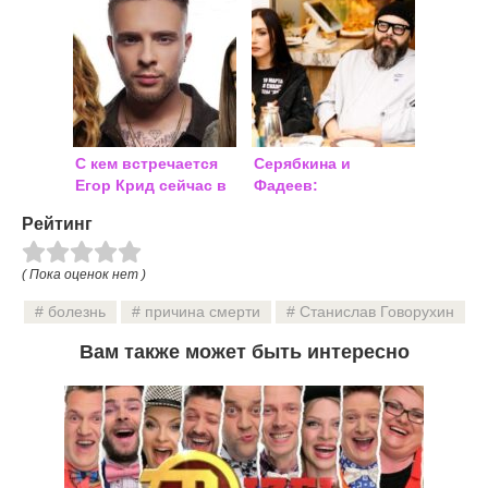
жизнь
новости
С кем встречается
Серябкина и
Егор Крид сейчас в
Фадеев:
2018 году
подробности
Рейтинг
скандального
романа
( Пока оценок нет )
болезнь
причина смерти
Станислав Говорухин
Вам также может быть интересно