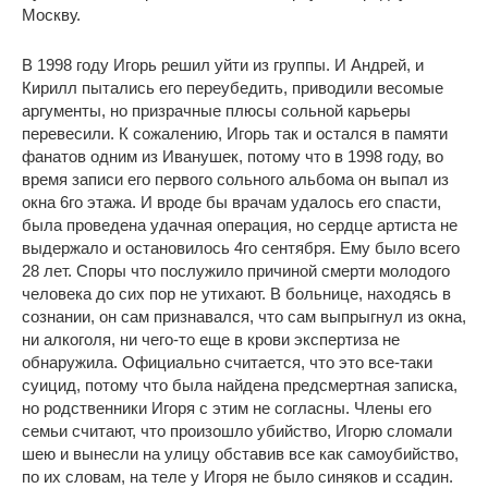
Москву.
В 1998 году Игорь решил уйти из группы. И Андрей, и
Кирилл пытались его переубедить, приводили весомые
аргументы, но призрачные плюсы сольной карьеры
перевесили. К сожалению, Игорь так и остался в памяти
фанатов одним из Иванушек, потому что в 1998 году, во
время записи его первого сольного альбома он выпал из
окна 6го этажа. И вроде бы врачам удалось его спасти,
была проведена удачная операция, но сердце артиста не
выдержало и остановилось 4го сентября. Ему было всего
28 лет. Споры что послужило причиной смерти молодого
человека до сих пор не утихают. В больнице, находясь в
сознании, он сам признавался, что сам выпрыгнул из окна,
ни алкоголя, ни чего-то еще в крови экспертиза не
обнаружила. Официально считается, что это все-таки
суицид, потому что была найдена предсмертная записка,
но родственники Игоря с этим не согласны. Члены его
семьи считают, что произошло убийство, Игорю сломали
шею и вынесли на улицу обставив все как самоубийство,
по их словам, на теле у Игоря не было синяков и ссадин.