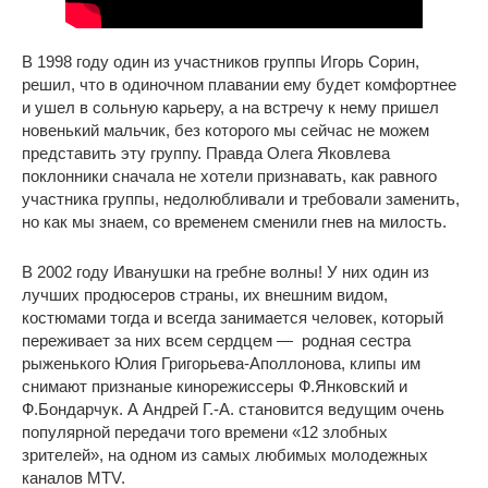
В 1998 году один из участников группы Игорь Сорин,
решил, что в одиночном плавании ему будет комфортнее
и ушел в сольную карьеру, а на встречу к нему пришел
новенький мальчик, без которого мы сейчас не можем
представить эту группу. Правда Олега Яковлева
поклонники сначала не хотели признавать, как равного
участника группы, недолюбливали и требовали заменить,
но как мы знаем, со временем сменили гнев на милость.
В 2002 году Иванушки на гребне волны! У них один из
лучших продюсеров страны, их внешним видом,
костюмами тогда и всегда занимается человек, который
переживает за них всем сердцем — родная сестра
рыженького Юлия Григорьева-Аполлонова, клипы им
снимают признаные кинорежиссеры Ф.Янковский и
Ф.Бондарчук. А Андрей Г.-А. становится ведущим очень
популярной передачи того времени «12 злобных
зрителей», на одном из самых любимых молодежных
каналов MTV.