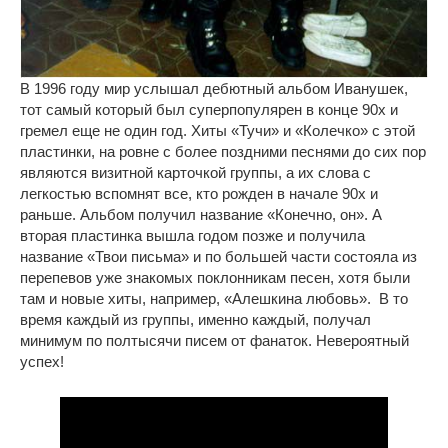
В 1996 году мир услышал дебютный альбом Иванушек,
тот самый который был суперпопулярен в конце 90х и
гремел еще не один год. Хиты «Тучи» и «Колечко» с этой
пластинки, на ровне с более поздними песнями до сих пор
являются визитной карточкой группы, а их слова с
легкостью вспомнят все, кто рожден в начале 90х и
раньше. Альбом получил название «Конечно, он». А
вторая пластинка вышла годом позже и получила
название «Твои письма» и по большей части состояла из
перепевов уже знакомых поклонникам песен, хотя были
там и новые хиты, например, «Алешкина любовь». В то
время каждый из группы, именно каждый, получал
минимум по полтысячи писем от фанаток. Невероятный
успех!