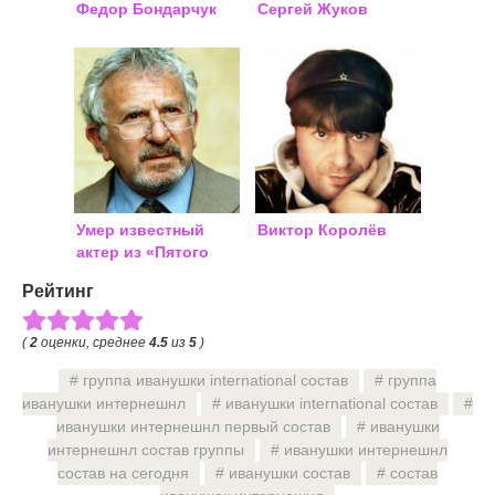
Федор Бондарчук
Сергей Жуков
Умер известный
Виктор Королёв
актер из «Пятого
элемента»
Рейтинг
(
2
оценки, среднее
4.5
из
5
)
группа иванушки international состав
группа
иванушки интернешнл
иванушки international состав
иванушки интернешнл первый состав
иванушки
интернешнл состав группы
иванушки интернешнл
состав на сегодня
иванушки состав
состав