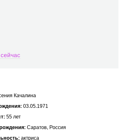
 сейчас
сения Качалина
ождения:
03.05.1971
ст:
55 лет
 рождения:
Саратов, Россия
ьность:
актриса