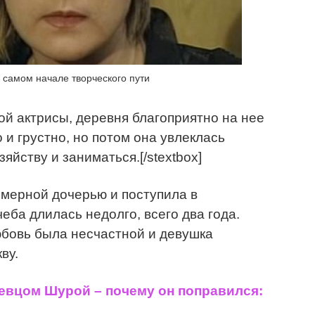
 самом начале творческого пути
амой актрисы, деревня благоприятно на нее
и грустно, но потом она увлеклась
яйству и заниматься.[/stextbox]
имерной дочерью и поступила в
еба длилась недолго, всего два года.
юбовь была несчастной и девушка
ву.
певцом Шурой – почему он поправился: