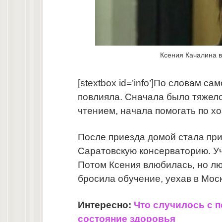
Ксения Качалина в
[stextbox id=’info’]По словам с
повлияла. Сначала было тяжело 
чтением, начала помогать по хоз
После приезда домой стала пр
Саратовскую консерваторию. Уч
Потом Ксения влюбилась, но л
бросила обучение, уехав в Моск
Интересно:
Что случилось с 
состояние здоровья