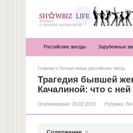
Перейти
к
контенту
Российские звезды
Зарубежные зв
Главная
»
Личная жизнь российских звезд
Трагедия бывшей же
Качалиной: что с ней
Опубликовано:
20.02.2020
Рубрика:
Лич
Содержание