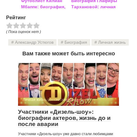
Футболист Килиан
Биография Глафиры
Мбаппе: биография,
Тархановой: личная
личная жизнь, фото
жизнь
Рейтинг
( Пока оценок нет )
Александр Устюгов
Биография
Личная жизнь
Вам также может быть интересно
Личная жизнь российских звезд
Участники «Дизель-шоу»:
биографии актеров, жизнь до и
после аварии
Участники «Дизель-шоу» уже давно стали любимцами