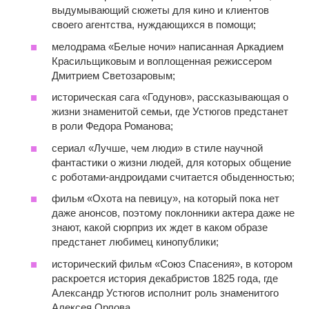
выдумывающий сюжеты для кино и клиентов
своего агентства, нуждающихся в помощи;
мелодрама «Белые ночи» написанная Аркадием
Красильщиковым и воплощенная режиссером
Дмитрием Светозаровым;
историческая сага «Годунов», рассказывающая о
жизни знаменитой семьи, где Устюгов предстанет
в роли Федора Романова;
сериал «Лучше, чем люди» в стиле научной
фантастики о жизни людей, для которых общение
с роботами-андроидами считается обыденностью;
фильм «Охота на певицу», на который пока нет
даже анонсов, поэтому поклонники актера даже не
знают, какой сюрприз их ждет в каком образе
предстанет любимец кинопублики;
исторический фильм «Союз Спасения», в котором
раскроется история декабристов 1825 года, где
Александр Устюгов исполнит роль знаменитого
Алексея Орлова.