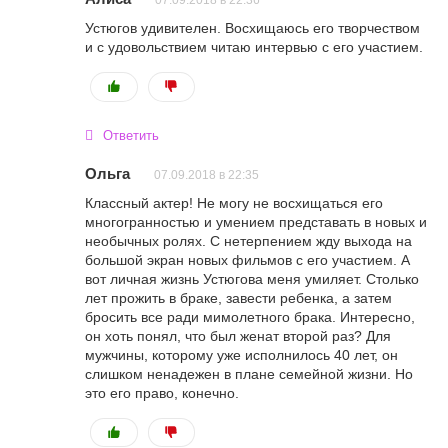
07.09.2018 в 22:36
Устюгов удивителен. Восхищаюсь его творчеством
и с удовольствием читаю интервью с его участием.
Ответить
Ольга
07.09.2018 в 22:35
Классный актер! Не могу не восхищаться его
многогранностью и умением представать в новых и
необычных ролях. С нетерпением жду выхода на
большой экран новых фильмов с его участием. А
вот личная жизнь Устюгова меня умиляет. Столько
лет прожить в браке, завести ребенка, а затем
бросить все ради мимолетного брака. Интересно,
он хоть понял, что был женат второй раз? Для
мужчины, которому уже исполнилось 40 лет, он
слишком ненадежен в плане семейной жизни. Но
это его право, конечно.