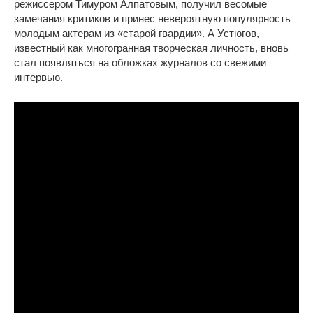
режиссером Тимуром Алпатовым, получил весомые
замечания критиков и принес невероятную популярность
молодым актерам из «старой гвардии». А Устюгов,
известный как многогранная творческая личность, вновь
стал появляться на обложках журналов со свежими
интервью.