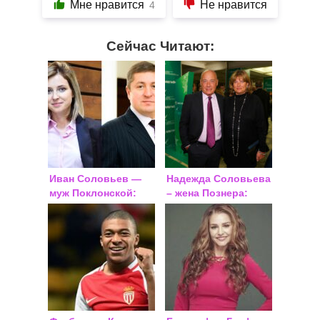
Мне нравится
Не нравится
4
Сейчас Читают:
Иван Соловьев —
Надежда Соловьева
муж Поклонской:
– жена Познера:
биография, личная
биография
жизнь