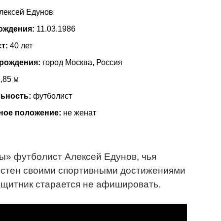
лексей Едунов
ождения:
11.03.1986
ст:
40 лет
 рождения:
город Москва, Россия
,85 м
ьность:
футболист
ное положение:
не женат
ы» футболист Алексей Едунов, чья
естен своими спортивными достижениями
ащитник старается не афишировать.