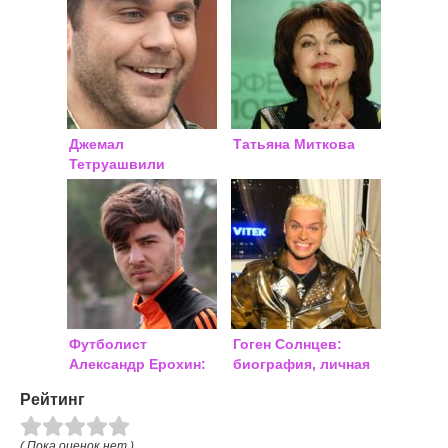
Джемал
Татьяна Миткова
Тетруашвили
Футболист
Гоген Солнцев:
Александр Ерохин:
биография, личная
биография, фото
жизнь 2018, фото
Рейтинг
2018
( Пока оценок нет )