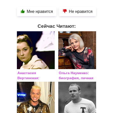
Мне нравится
Не нравится
Сейчас Читают:
Анастасия
Ольга Науменко:
Вертинская:
биография, личная
биография, личная
жизнь
жизнь