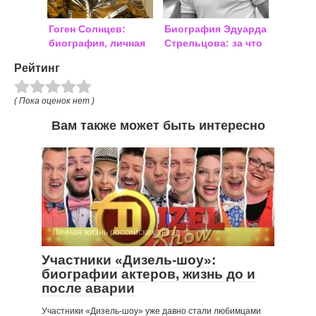
Гоген Солнцев:
Биография Эдуарда
биография, личная
Стрельцова: за что
жизнь 2018, фото
посадили звезду
Рейтинг
футбола
( Пока оценок нет )
Вам также может быть интересно
Личная жизнь российских звезд
Участники «Дизель-шоу»:
биографии актеров, жизнь до и
после аварии
Участники «Дизель-шоу» уже давно стали любимцами