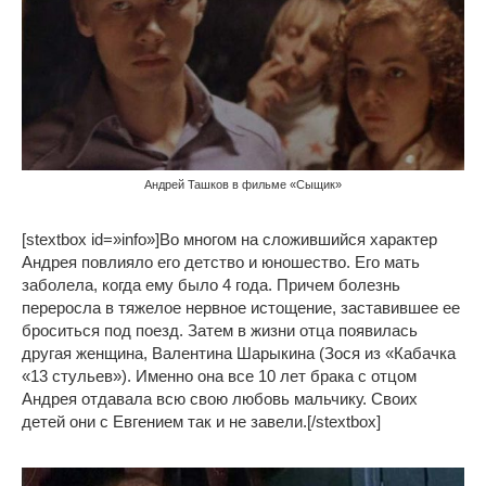
Андрей Ташков в фильме «Сыщик»
[stextbox id=»info»]Во многом на сложившийся характер
Андрея повлияло его детство и юношество. Его мать
заболела, когда ему было 4 года. Причем болезнь
переросла в тяжелое нервное истощение, заставившее ее
броситься под поезд. Затем в жизни отца появилась
другая женщина, Валентина Шарыкина (Зося из «Кабачка
«13 стульев»). Именно она все 10 лет брака с отцом
Андрея отдавала всю свою любовь мальчику. Своих
детей они с Евгением так и не завели.[/stextbox]