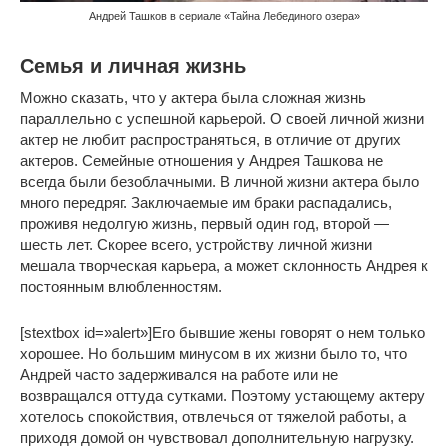
Андрей Ташков в сериале «Тайна Лебединого озера»
Семья и личная жизнь
Можно сказать, что у актера была сложная жизнь
параллельно с успешной карьерой. О своей личной жизни
актер не любит распространяться, в отличие от других
актеров. Семейные отношения у Андрея Ташкова не
всегда были безоблачными. В личной жизни актера было
много передряг. Заключаемые им браки распадались,
проживя недолгую жизнь, первый один год, второй —
шесть лет. Скорее всего, устройству личной жизни
мешала творческая карьера, а может склонность Андрея к
постоянным влюбленностям.
[stextbox id=»alert»]Его бывшие жены говорят о нем только
хорошее. Но большим минусом в их жизни было то, что
Андрей часто задерживался на работе или не
возвращался оттуда сутками. Поэтому устающему актеру
хотелось спокойствия, отвлечься от тяжелой работы, а
приходя домой он чувствовал дополнительную нагрузку.