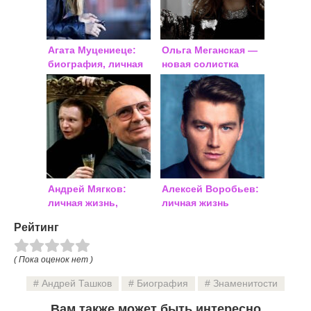
Агата Муцениеце:
Ольга Меганская —
биография, личная
новая солистка
жизнь, муж, дети
группы ВИА Гра:
биография
Андрей Мягков:
Алексей Воробьев:
личная жизнь,
личная жизнь
биография
Рейтинг
( Пока оценок нет )
Андрей Ташков
Биография
Знаменитости
Вам также может быть интересно