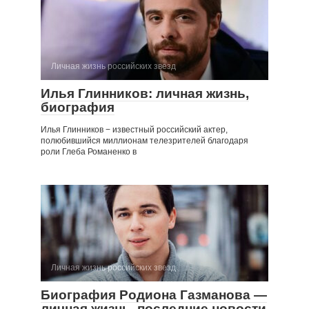
Личная жизнь российских звезд
Илья Глинников: личная жизнь,
биография
Илья Глинников − известный российский актер,
полюбившийся миллионам телезрителей благодаря
роли Глеба Романенко в
Личная жизнь российских звезд
Биография Родиона Газманова —
личная жизнь, последние новости