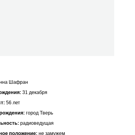
нна Шафран
ождения:
31 декабря
ст:
56 лет
 рождения:
город Тверь
ьность:
радиоведущая
ное положение:
не замужем