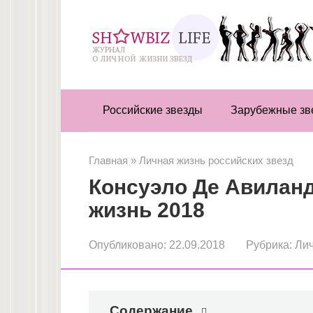
Перейти
к
контенту
Российские звезды
Зарубежные зв
Главная
»
Личная жизнь российских звезд
Консуэло Де Авиланд
жизнь 2018
Опубликовано:
22.09.2018
Рубрика:
Лич
Содержание