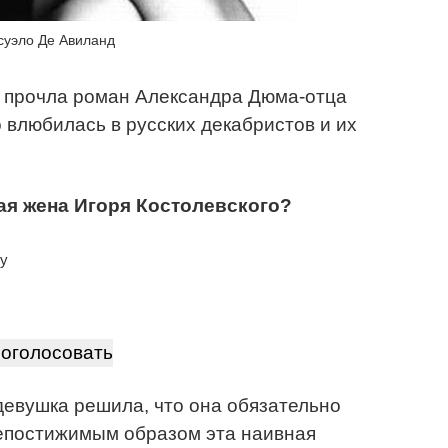
суэло Де Авиланд
она прочла роман Александра Дюма-отца
 влюбилась в русских декабристов и их
ая жена Игоря Костолевского?
гу
евушка решила, что она обязательно
Непостижимым образом эта наивная