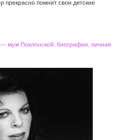
ор прекрасно помнит свои детские
— муж Поклонской: биография, личная