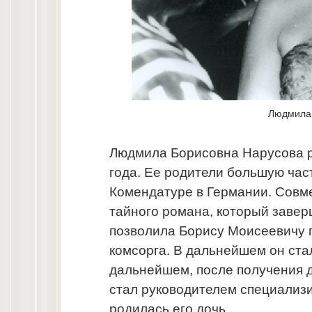
Людмила 
Людмила Борисовна Нарусова ро
года. Ее родители большую час
Комендатуре в Германии. Совм
тайного романа, который заве
позволила Борису Моисеевичу п
комсорга. В дальнейшем он ста
дальнейшем, после получения 
стал руководителем специализи
родилась его дочь.