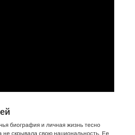
ей
чья биография и личная жизнь тесно
да не скрывала свою национальность. Ее