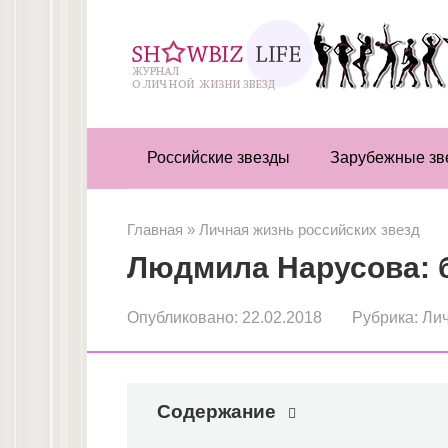
Перейти
к
контенту
Российские звезды
Зарубежные зв
Главная
»
Личная жизнь российских звезд
Людмила Нарусова: 
Опубликовано:
22.02.2018
Рубрика:
Лич
Содержание