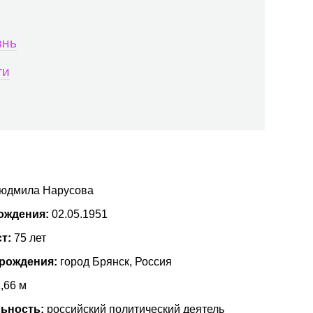
знь
ти
юдмила Нарусова
ождения:
02.05.1951
ст:
75 лет
 рождения:
город Брянск, Россия
,66 м
ьность:
российский политический деятель