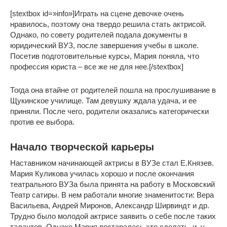
[stextbox id=»info»]Играть на сцене девочке очень
нравилось, поэтому она твердо решила стать актрисой.
Однако, по совету родителей подала документы в
юридический ВУЗ, после завершения учебы в школе.
Посетив подготовительные курсы, Мария поняла, что
профессия юриста – все же не для нее.[/stextbox]
Тогда она втайне от родителей пошла на прослушивание в
Щукинское училище. Там девушку ждала удача, и ее
приняли. После чего, родители оказались категорически
против ее выбора.
Начало творческой карьеры
Наставником начинающей актрисы в ВУЗе стал Е.Князев.
Мария Куликова училась хорошо и после окончания
театрального ВУЗа была принята на работу в Московский
Театр сатиры. В нем работали многие знаменитости: Вера
Васильева, Андрей Миронов, Александр Ширвиндт и др.
Трудно было молодой актрисе заявить о себе после таких
талантов. Однако Мария постаралась это сделать, и у