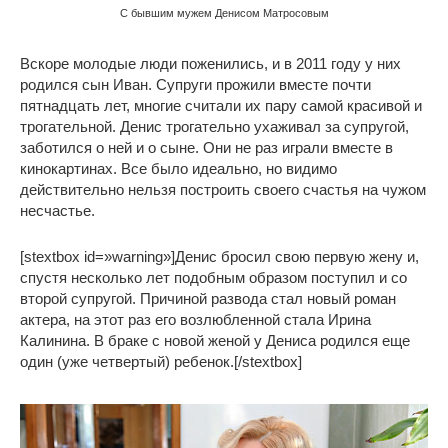
С бывшим мужем Денисом Матросовым
Вскоре молодые люди поженились, и в 2011 году у них
родился сын Иван. Супруги прожили вместе почти
пятнадцать лет, многие считали их пару самой красивой и
трогательной. Денис трогательно ухаживал за супругой,
заботился о ней и о сыне. Они не раз играли вместе в
кинокартинах. Все было идеально, но видимо
действительно нельзя построить своего счастья на чужом
несчастье.
[stextbox id=»warning»]Денис бросил свою первую жену и,
спустя несколько лет подобным образом поступил и со
второй супругой. Причиной развода стал новый роман
актера, на этот раз его возлюбленной стала Ирина
Калинина. В браке с новой женой у Дениса родился еще
один (уже четвертый) ребенок.[/stextbox]