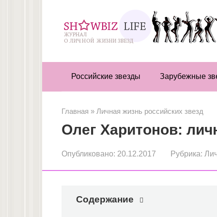
Перейти
к
контенту
Российские звезды
Зарубежные зв
Главная
»
Личная жизнь российских звезд
Олег Харитонов: лич
Опубликовано:
20.12.2017
Рубрика:
Лич
Содержание