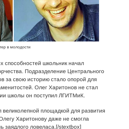
тер в молодости
их способностей школьник начал
орчества. Подразделение Центрального
в за свою историю стало опорой для
аменитостей. Олег Харитонов не стал
нии школы он поступил ЛГИТМиК.
тал великолепной площадкой для развития
 Олегу Харитонову даже не смогла
 заядлого ловеласа.[/stextbox]