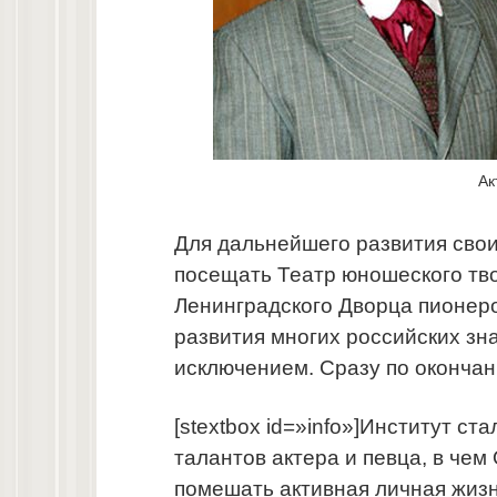
Ак
Для дальнейшего развития сво
посещать Театр юношеского тв
Ленинградского Дворца пионеро
развития многих российских зн
исключением. Сразу по оконча
[stextbox id=»info»]Институт с
талантов актера и певца, в чем
помешать активная личная жизнь