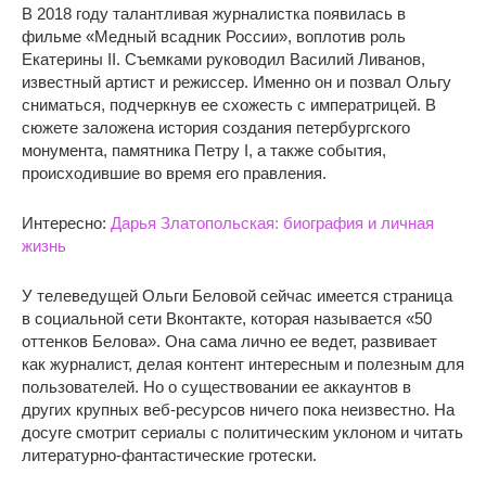
В 2018 году талантливая журналистка появилась в
фильме «Медный всадник России», воплотив роль
Екатерины II. Съемками руководил Василий Ливанов,
известный артист и режиссер. Именно он и позвал Ольгу
сниматься, подчеркнув ее схожесть с императрицей. В
сюжете заложена история создания петербургского
монумента, памятника Петру I, а также события,
происходившие во время его правления.
Интересно:
Дарья Златопольская: биография и личная
жизнь
У телеведущей Ольги Беловой сейчас имеется страница
в социальной сети Вконтакте, которая называется «50
оттенков Белова». Она сама лично ее ведет, развивает
как журналист, делая контент интересным и полезным для
пользователей. Но о существовании ее аккаунтов в
других крупных веб-ресурсов ничего пока неизвестно. На
досуге смотрит сериалы с политическим уклоном и читать
литературно-фантастические гротески.