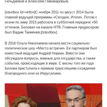
Гильдиевой и Алексеем Пивоваровым.
[stextbox id=»info»]С ноября 2011 по август 2014 была
главной ведущей программы «Сегодня. Итоги». Потом с
осени по зиму 2015 работала в субботней передаче «50
оттенков. Белова» на канале НТВ. Главным продюсером
был Вадим Такменев.[/stextbox]
В 2016 Ольга Николаевна начала вести социально-
политическое шоу «Место встречи». Ее партнером был
известный ведущий Андрей Норкин. Вместе они
обсуждали вопросы, важные для государства, а также
события, происходящие в мире. С весны того же года
Белова приступила к прямым трансляциям схождения
благородного огня из Иерусалима.