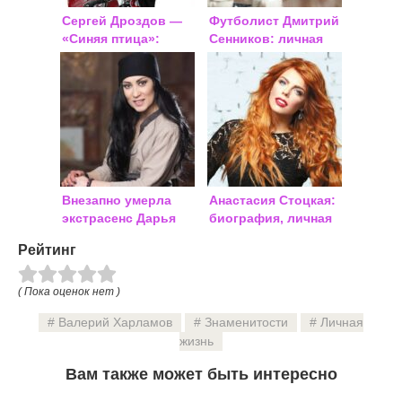
Сергей Дроздов —
Футболист Дмитрий
«Синяя птица»:
Сенников: личная
биография, причина
жизнь, биография
смерти
Внезапно умерла
Анастасия Стоцкая:
экстрасенс Дарья
биография, личная
Воскобоева:
жизнь 2018, фото
Рейтинг
причина смерти,
биография
( Пока оценок нет )
Валерий Харламов
Знаменитости
Личная
жизнь
Вам также может быть интересно