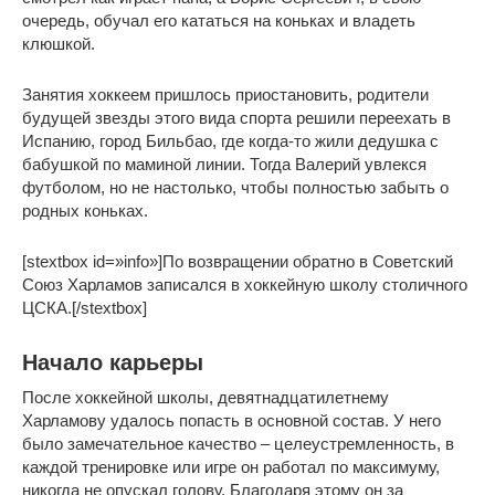
очередь, обучал его кататься на коньках и владеть
клюшкой.
Занятия хоккеем пришлось приостановить, родители
будущей звезды этого вида спорта решили переехать в
Испанию, город Бильбао, где когда-то жили дедушка с
бабушкой по маминой линии. Тогда Валерий увлекся
футболом, но не настолько, чтобы полностью забыть о
родных коньках.
[stextbox id=»info»]По возвращении обратно в Советский
Союз Харламов записался в хоккейную школу столичного
ЦСКА.[/stextbox]
Начало карьеры
После хоккейной школы, девятнадцатилетнему
Харламову удалось попасть в основной состав. У него
было замечательное качество – целеустремленность, в
каждой тренировке или игре он работал по максимуму,
никогда не опускал голову. Благодаря этому он за