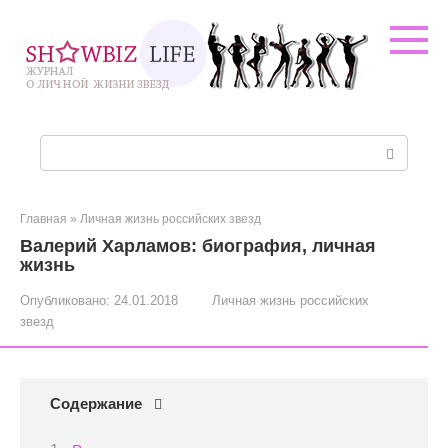
Перейти
к
контенту
Поиск:
Главная
»
Личная жизнь российских звезд
Валерий Харламов: биография, личная
жизнь
Опубликовано:
24.01.2018
Личная жизнь российских
звезд
Содержание