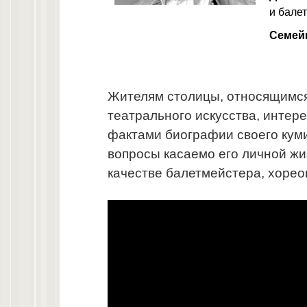
и бале
Семей
Жителям столицы, относящимся
театрального искусства, интер
фактами биографии своего кум
вопросы касаемо его личной жи
качестве балетмейстера, хорео