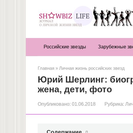
Перейти
к
контенту
Российские звезды
Зарубежные зв
Главная
»
Личная жизнь российских звезд
Юрий Шерлинг: биогр
жена, дети, фото
Опубликовано:
01.06.2018
Рубрика:
Лич
Содержание