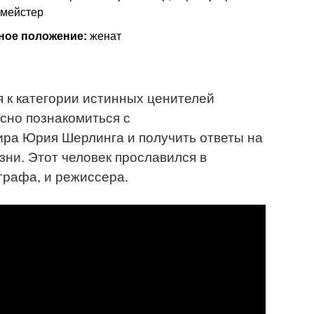
тмейстер
ное положение:
женат
 к категории истинных ценителей
есно познакомиться с
ира Юрия Шерлинга и получить ответы на
зни. Этот человек прославился в
графа, и режиссера.