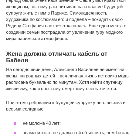
период была очень насыщенной – Саша умел нравиться
женщинам, поэтому рассчитывал на согласие будущей
супруги жить с ним в Париже. Самонадеянность
художника по костюмам его и подвела – покидать свою
Родину Стефания наотрез отказалась. Еще одна мечта о
создании семьи пострадала от увлечения гуру модного
мира парижской атмосферой.
Жена должна отличать кабель от
Бабеля
На сегодняшний день, Александр Васильев не имеет ни
жены, ни родных детей – вся личная жизнь историка моды
расписана буквально по минутам. Хотя найти спутницу
жизни ему, как и простому смертному очень хочется.
При этом требования к будущей супруге у него весьма и
весьма солидные:
не моложе 40 лет;
знаменитость не должен ей объяснять, чем Гоголь