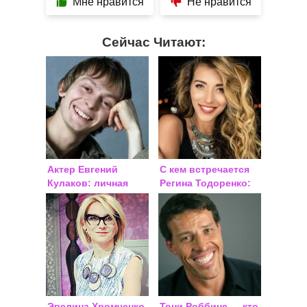
Мне нравится
Не нравится
Сейчас Читают:
Актер Евгений
С кем встречается
Кулаков: личная
Регина Тодоренко:
жизнь
личная жизнь 2018,
последние новости
Эвелина Хромченко
Тони Роббинс — кто