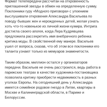
Формат телепередачи рассчитан на откровенность
приглашенной звезды в обмен на определенную сумму.
Поклонники гуру «Модного приговора» с упоением
выслушивали откровения Александра Васильева по
поводу бывших жен и нерожденных детей, желая узнать
хоть что-то новенькое из личной жизни кумира. Интрига
достигла своего апогея, когда Лера Кудрявцева
предложила рассекретить имя внебрачного ребенка
критика моды. В свойственной ему манере. Васильев
ушел от вопроса, сказав, что об этом все поклонники его
таланта узнают только из мемуаров знаменитости.
Таким образом, миллион остался у организаторов
передачи. Васильев не очень расстроился, ведь работа в
парижских театрах в качестве художника-постановщика
позволила критику приобрести недвижимость в разных
уголках Европы. На сегодняшний день у Александра
имеется семейное родовое гнездо в Литве, квартиры в
Москве и Калининградской области, в Париже и
Белоруссии.