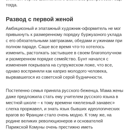
тогда.
Развод с первой женой
Амбициозный и эпатажный художник-оформитель не мог
привыкнуть к размеренному порядку буржуазного уклада
с его обязательными завтраками, обедами и ужинами при
полном параде. Саше все время что-то хотелось
изменить, растолкать застывшее в своем благополучном
и размеренном порядке семейство. Бунт начался с
изменения покрывала на супружеском ложе, что все,
однако восприняли как каприз молодого человека,
вырвавшегося из советской серой будничности.
Постепенно семья приняла русского беженца. Мама жены
даже предложила стать ему учителем русского языка в
местной школе – к тому времени «железный занавес»
слегка проржавел, и знать язык бывших идеологических
врагов во Франции стало очень модно. К тому же, на
родине великих революционеров и основателей
Парижской Комуны очень престижно иметь