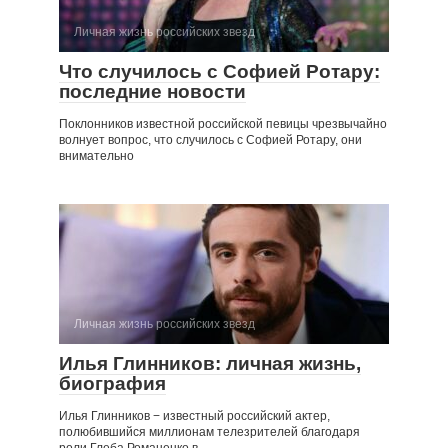
Личная жизнь российских звезд
Что случилось с Софией Ротару:
последние новости
Поклонников известной российской певицы чрезвычайно
волнует вопрос, что случилось с Софией Ротару, они
внимательно
Личная жизнь российских звезд
Илья Глинников: личная жизнь,
биография
Илья Глинников − известный российский актер,
полюбившийся миллионам телезрителей благодаря
роли Глеба Романенко в