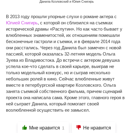
Данила Козловский и Юлия Снигирь
В 2013 году прошли упорные слухи о романе актера с
Юлией Снигирь
, с которой он сблизился на съемках
исторической драмы «Распутин». Но как часто бывает у
влюбленных знаменитостей, их отношениям помешали
бесконечные гастроли и съемки, и в феврале 2014 года
они расстались. Через год Данила был замечен с новой
пассией, которой оказалась 32-летняя модель Ольга
Зуева из Владивостока. До встречи с актером девушка
успела кое-что сделать в своей карьере, выиграв не
только модельный конкурс, но и сыграв несколько
небольших ролей в кино. Сейчас влюбленные живут
вместе в петербургской квартире Козловского. Ольга
занята съемкой собственного фильма, причем сценарий
проекта она написала сама. Кроме этого, главного героя в
ней сыграет Данила, который помогает своей
возлюбленной осуществить ее замысел.
Мне нравится
Не нравится
1