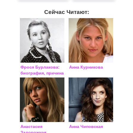
Сейчас Читают:
Фрося Бурлакова:
Анна Курникова
биография, причина
смерти
Анастасия
Анна Чиповская
Задорожная