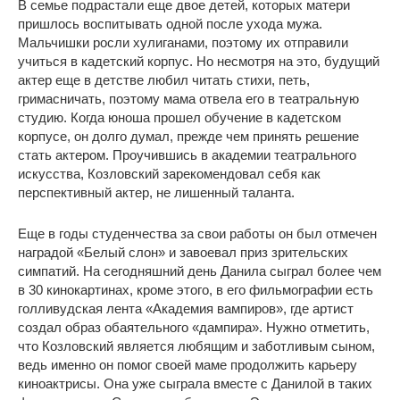
В семье подрастали еще двое детей, которых матери
пришлось воспитывать одной после ухода мужа.
Мальчишки росли хулиганами, поэтому их отправили
учиться в кадетский корпус. Но несмотря на это, будущий
актер еще в детстве любил читать стихи, петь,
гримасничать, поэтому мама отвела его в театральную
студию. Когда юноша прошел обучение в кадетском
корпусе, он долго думал, прежде чем принять решение
стать актером. Проучившись в академии театрального
искусства, Козловский зарекомендовал себя как
перспективный актер, не лишенный таланта.
Еще в годы студенчества за свои работы он был отмечен
наградой «Белый слон» и завоевал приз зрительских
симпатий. На сегодняшний день Данила сыграл более чем
в 30 кинокартинах, кроме этого, в его фильмографии есть
голливудская лента «Академия вампиров», где артист
создал образ обаятельного «дампира». Нужно отметить,
что Козловский является любящим и заботливым сыном,
ведь именно он помог своей маме продолжить карьеру
киноактрисы. Она уже сыграла вместе с Данилой в таких