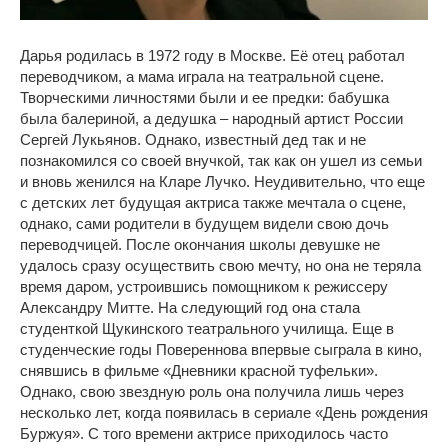
Дарья родилась в 1972 году в Москве. Её отец работал
переводчиком, а мама играла на театральной сцене.
Творческими личностями были и ее предки: бабушка
была балериной, а дедушка – народный артист России
Сергей Лукьянов. Однако, известный дед так и не
познакомился со своей внучкой, так как он ушел из семьи
и вновь женился на Кларе Лучко. Неудивительно, что еще
с детских лет будущая актриса также мечтала о сцене,
однако, сами родители в будущем видели свою дочь
переводчицей. После окончания школы девушке не
удалось сразу осуществить свою мечту, но она не теряла
время даром, устроившись помощником к режиссеру
Александру Митте. На следующий год она стала
студенткой Щукинского театрального училища. Еще в
студенческие годы Повереннова впервые сыграла в кино,
снявшись в фильме «Дневники красной туфельки».
Однако, свою звездную роль она получила лишь через
несколько лет, когда появилась в сериале «День рождения
Буржуя». С того времени актрисе приходилось часто