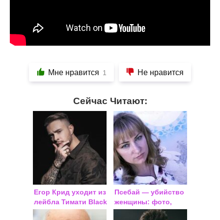
Мне нравится
Не нравится
1
Сейчас Читают:
Егор Крид уходит из
Псебай — убийство
лейбла Тимати Black
женщины: фото,
Star?
последние новости