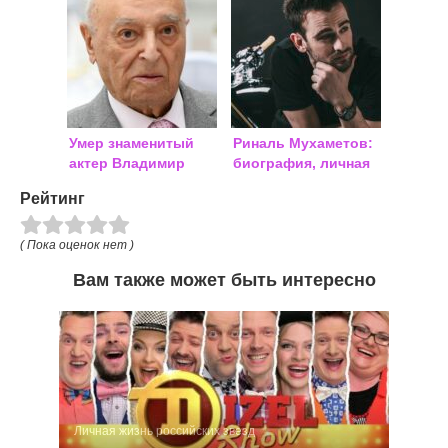
2018
Умер знаменитый
Риналь Мухаметов:
актер Владимир
биография, личная
Этуш: причина
жизнь
Рейтинг
смерти, биография
( Пока оценок нет )
Вам также может быть интересно
Личная жизнь российских звезд