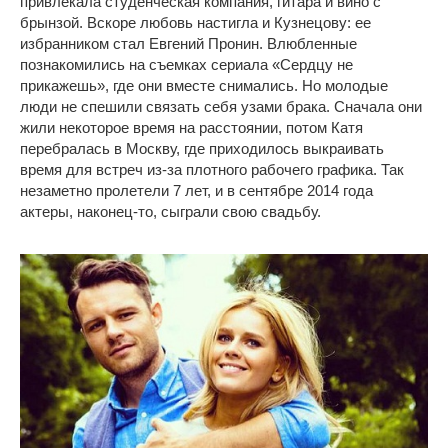
привлекала студенческая компания, гитара и вино с
брынзой. Вскоре любовь настигла и Кузнецову: ее
избранником стал Евгений Пронин. Влюбленные
познакомились на съемках сериала «Сердцу не
прикажешь», где они вместе снимались. Но молодые
люди не спешили связать себя узами брака. Сначала они
жили некоторое время на расстоянии, потом Катя
перебралась в Москву, где приходилось выкраивать
время для встреч из-за плотного рабочего графика. Так
незаметно пролетели 7 лет, и в сентябре 2014 года
актеры, наконец-то, сыграли свою свадьбу.