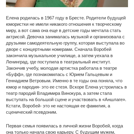
Елена родилась в 1967 году в Бресте. Родители будущей
юмористки не имели никакого отношения к творческому
миру, а вот сама она еще в детские годы мечтала стать
актрисой. Девочка занималась музыкой и организовала с
друзьями самодеятельную группу, которая выступала во
дворе с концертными номерами. Сначала Воробей
закончила музыкальное училище, а затем уехала в
Ленинград, где поступила в театральный институт.
Закончив учебу, молодая артистка работала в театре
«Буфф», где познакомилась с Юрием Гальцевым и
Геннадием Ветровым. Именно в те годы она поняла, что
юмор и пародия- это ее стезя. Вскоре Елена устроилась в
театр пародий Владимира Винокура, а затем стала
выступать на большой сцене и участвовать в «Аншлаге».
Кстати, Воробей- это не настоящая ее фамилия, а
сценический псевдоним.
Первая семья появилась в личной жизни Воробей, когда
она только начала свою карьеру. С будущим мужем,