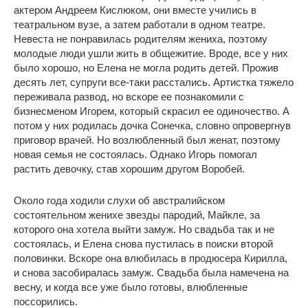
актером Андреем Кислюком, они вместе учились в
театральном вузе, а затем работали в одном театре.
Невеста не понравилась родителям жениха, поэтому
молодые люди ушли жить в общежитие. Вроде, все у них
было хорошо, но Елена не могла родить детей. Прожив
десять лет, супруги все-таки расстались. Артистка тяжело
переживала развод, но вскоре ее познакомили с
бизнесменом Игорем, который скрасил ее одиночество. А
потом у них родилась дочка Сонечка, словно опровергнув
приговор врачей. Но возлюбленный был женат, поэтому
новая семья не состоялась. Однако Игорь помогал
растить девочку, став хорошим другом Воробей.
Около года ходили слухи об австралийском
состоятельном женихе звезды пародий, Майкле, за
которого она хотела выйти замуж. Но свадьба так и не
состоялась, и Елена снова пустилась в поиски второй
половинки. Вскоре она влюбилась в продюсера Кирилла,
и снова засобиралась замуж. Свадьба была намечена на
весну, и когда все уже было готовы, влюбленные
поссорились.