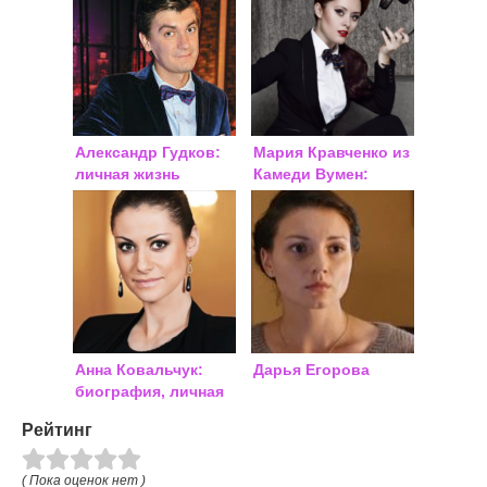
Александр Гудков:
Мария Кравченко из
личная жизнь
Камеди Вумен:
биография
Анна Ковальчук:
Дарья Егорова
биография, личная
жизнь
Рейтинг
( Пока оценок нет )