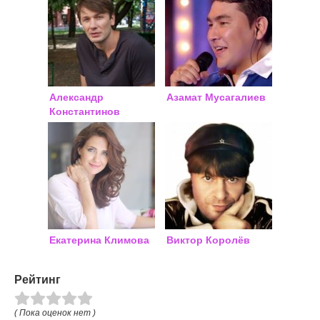
Александр
Азамат Мусагалиев
Константинов
Екатерина Климова
Виктор Королёв
Рейтинг
( Пока оценок нет )