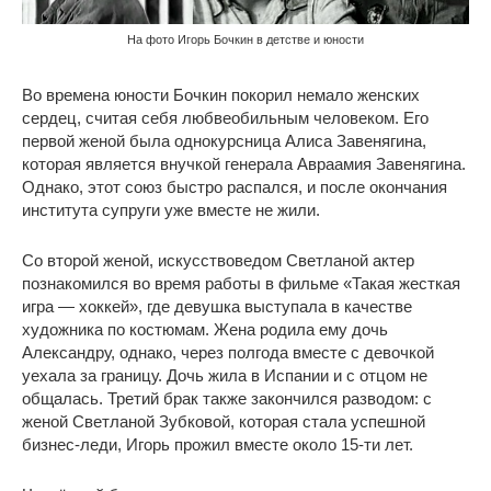
На фото Игорь Бочкин в детстве и юности
Во времена юности Бочкин покорил немало женских
сердец, считая себя любвеобильным человеком. Его
первой женой была однокурсница Алиса Завенягина,
которая является внучкой генерала Авраамия Завенягина.
Однако, этот союз быстро распался, и после окончания
института супруги уже вместе не жили.
Со второй женой, искусствоведом Светланой актер
познакомился во время работы в фильме «Такая жесткая
игра — хоккей», где девушка выступала в качестве
художника по костюмам. Жена родила ему дочь
Александру, однако, через полгода вместе с девочкой
уехала за границу. Дочь жила в Испании и с отцом не
общалась. Третий брак также закончился разводом: с
женой Светланой Зубковой, которая стала успешной
бизнес-леди, Игорь прожил вместе около 15-ти лет.