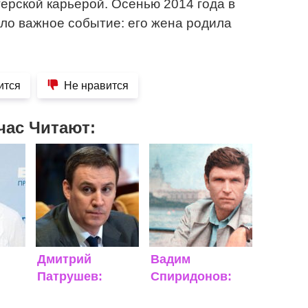
терской карьерой. Осенью 2014 года в
ло важное событие: его жена родила
ится
Не нравится
час Читают:
Дмитрий
Вадим
Патрушев:
Спиридонов:
биография,
биография,