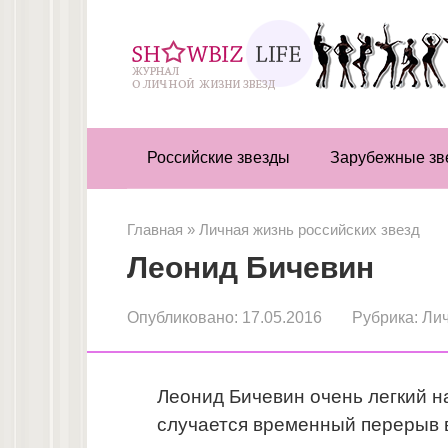
Перейти
к
контенту
Российские звезды
Зарубежные зв
Главная
»
Личная жизнь российских звезд
Леонид Бичевин
Опубликовано:
17.05.2016
Рубрика:
Лич
Леонид Бичевин очень легкий на
случается временный перерыв в