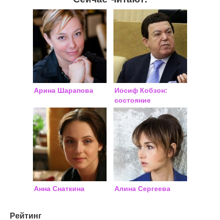
Арина Шарапова
Иосиф Кобзон:
состояние
здоровья, новости
на сегодня
Анна Снаткина
Алина Сергеева
Рейтинг