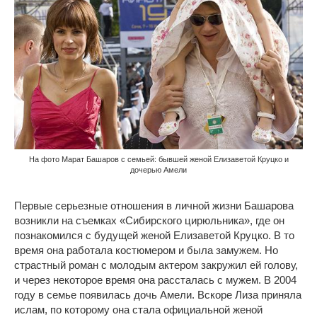
На фото Марат Башаров с семьей: бывшей женой Елизаветой Круцко и
дочерью Амели
Первые серьезные отношения в личной жизни Башарова
возникли на съемках «Сибирского цирюльника», где он
познакомился с будущей женой Елизаветой Круцко. В то
время она работала костюмером и была замужем. Но
страстный роман с молодым актером закружил ей голову,
и через некоторое время она рассталась с мужем. В 2004
году в семье появилась дочь Амели. Вскоре Лиза приняла
ислам, по которому она стала официальной женой