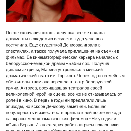
После окончания школы девушка все же подала
документы в академию искусств, куда успешно
поступила. Еще студенткой Денисова играла в
спектаклях, а также получала приглашения на съемки в
фильмах. Ее кинематографическая карьера началась с
белорусско-немецкой драмы «Бабий яр». Получив
диплом актрисы, Марина устроилась в минский
драматический театр им. Горького. Через год по семейным
обстоятельствам она перешла в театр белорусской
армии. Актриса, восхищавшая театралов своей
великолепной игрой на сцене, все же не отказывалась от
ролей в кино. В первые годы ей предлагали лишь
эпизоды, но вскоре Денисову заметили. Большая
популярность и известность пришла к ней после выхода
на экраны мелодраматических фильмов «Не уходи» и
«Сила Веры». Из последних работ актрисы поклонники
оценили мини-сериал «Украденное счастье», где она