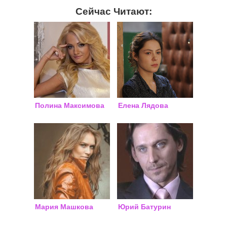
Сейчас Читают:
Полина Максимова
Елена Лядова
Мария Машкова
Юрий Батурин