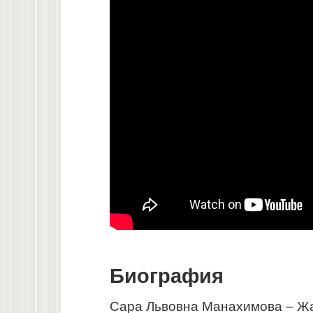
Биография
Сара Львовна Манахимова – Жа