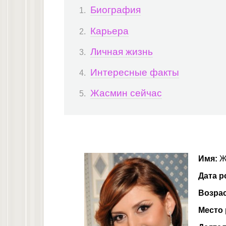
Биография
Карьера
Личная жизнь
Интересные факты
Жасмин сейчас
Имя:
Ж
Дата р
Возра
Место