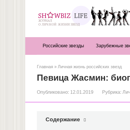
Перейти
к
контенту
Российские звезды
Зарубежные зв
Главная
»
Личная жизнь российских звезд
Певица Жасмин: биог
Опубликовано:
12.01.2019
Рубрика:
Лич
Содержание