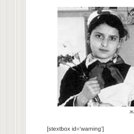
Жа
[stextbox id=’warning’]