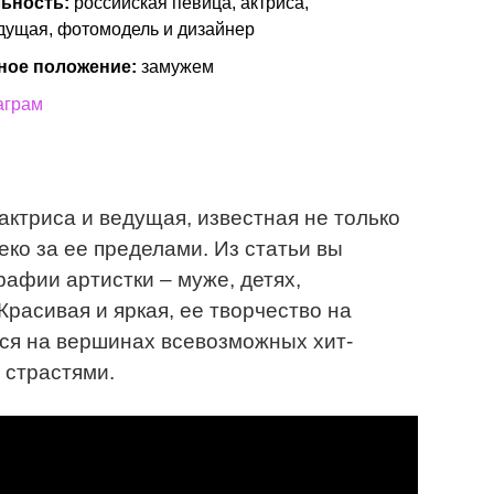
ьность:
российская певица, актриса,
дущая, фотомодель и дизайнер
ное положение:
замужем
аграм
актриса и ведущая, известная не только
еко за ее пределами. Из статьи вы
рафии артистки – муже, детях,
расивая и яркая, ее творчество на
ся на вершинах всевозможных хит-
 страстями.