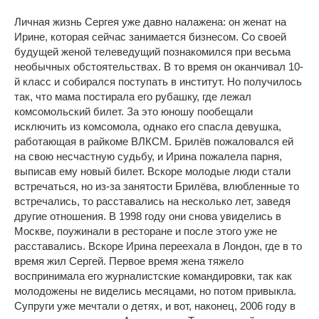
Личная жизнь Сергея уже давно налажена: он женат на
Ирине, которая сейчас занимается бизнесом. Со своей
будущей женой телеведущий познакомился при весьма
необычных обстоятельствах. В то время он оканчивал 10-
й класс и собирался поступать в институт. Но получилось
так, что мама постирала его рубашку, где лежал
комсомольский билет. За это юношу пообещали
исключить из комсомола, однако его спасла девушка,
работающая в райкоме ВЛКСМ. Брилёв пожаловался ей
на свою несчастную судьбу, и Ирина пожалела парня,
выписав ему новый билет. Вскоре молодые люди стали
встречаться, но из-за занятости Брилёва, влюбленные то
встречались, то расставались на несколько лет, заведя
другие отношения. В 1998 году они снова увиделись в
Москве, поужинали в ресторане и после этого уже не
расставались. Вскоре Ирина переехала в Лондон, где в то
время жил Сергей. Первое время жена тяжело
воспринимала его журналистские командировки, так как
молодожены не виделись месяцами, но потом привыкла.
Супруги уже мечтали о детях, и вот, наконец, 2006 году в