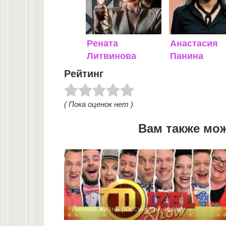
Рената
Анастасия
Литвинова
Панина
Рейтинг
( Пока оценок нет )
Вам также мо
Личная жизнь российских звезд