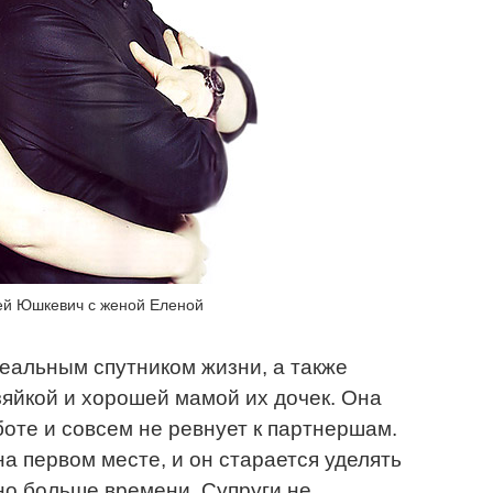
ей Юшкевич с женой Еленой
деальным спутником жизни, а также
яйкой и хорошей мамой их дочек. Она
боте и совсем не ревнует к партнершам.
на первом месте, и он старается уделять
о больше времени. Супруги не