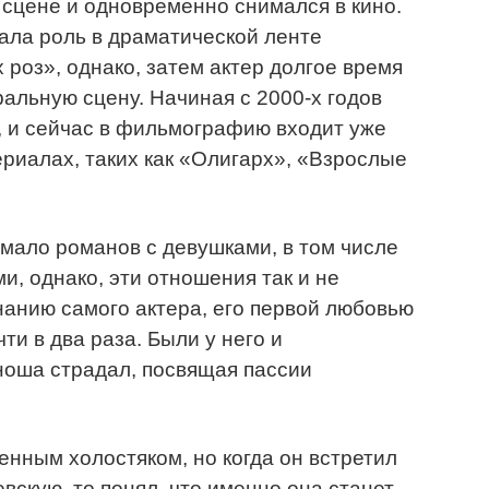
сцене и одновременно снимался в кино.
ала роль в драматической ленте
х роз», однако, затем актер долгое время
ральную сцену. Начиная с 2000-х годов
у, и сейчас в фильмографию входит уже
ериалах, таких как «Олигарх», «Взрослые
мало романов с девушками, в том числе
и, однако, эти отношения так и не
нанию самого актера, его первой любовью
ти в два раза. Были у него и
юноша страдал, посвящая пассии
енным холостяком, но когда он встретил
скую, то понял, что именно она станет