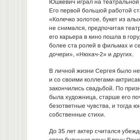
Юшкевич играл на театральной 
Его первой большой работой ст
«Колечко золотое, букет из алы
не снимался, предпочитая теат
его карьера в кино пошла в гор
более ста ролей в фильмах и с
дочери», «Нюхач-2» и других.
В личной жизни Сергея было не
и со своими коллегами-актрисам
закончились свадьбой. По приз
была художница, старше его поч
безответные чувства, и тогда 
собственные стихи.
До 35 лет актер считался убежд
свою будущую жену Елену Рашев