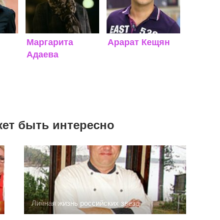
Маргарита
Арарат Кещян
Адаева
жет быть интересно
Личная жизнь российских звезд