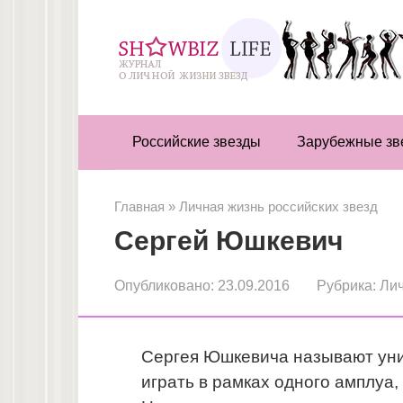
Перейти
к
контенту
Российские звезды
Зарубежные зв
Главная
»
Личная жизнь российских звезд
Сергей Юшкевич
Опубликовано:
23.09.2016
Рубрика:
Лич
Сергея Юшкевича называют уни
играть в рамках одного амплуа,