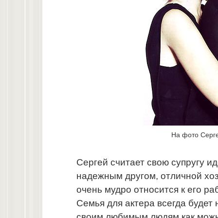
На фото Серг
Сергей считает свою супругу и
надежным другом, отличной хоз
очень мудро относится к его ра
Семья для актера всегда будет 
своим любимым людям как можн