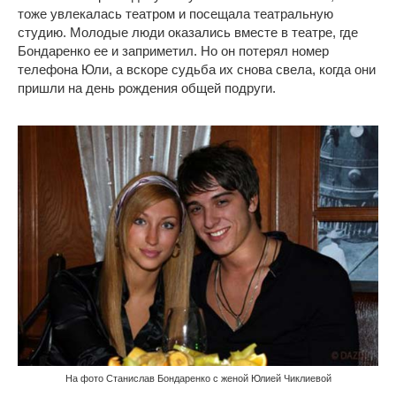
тоже увлекалась театром и посещала театральную
студию. Молодые люди оказались вместе в театре, где
Бондаренко ее и заприметил. Но он потерял номер
телефона Юли, а вскоре судьба их снова свела, когда они
пришли на день рождения общей подруги.
На фото Станислав Бондаренко с женой Юлией Чиклиевой