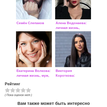
Семён Слепаков
Алена Водонаева:
личная жизнь,
биография
Екатерина Волкова:
Виктория
личная жизнь, муж,
Короткова:
дети
биография, личная
Рейтинг
жизнь
( Пока оценок нет )
Вам также может быть интересно