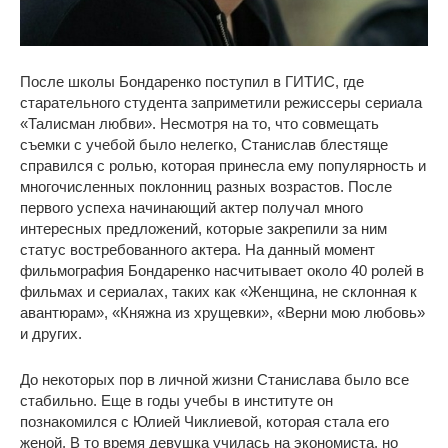
После школы Бондаренко поступил в ГИТИС, где
старательного студента заприметили режиссеры сериала
«Талисман любви». Несмотря на то, что совмещать
съемки с учебой было нелегко, Станислав блестяще
справился с ролью, которая принесла ему популярность и
многочисленных поклонниц разных возрастов. После
первого успеха начинающий актер получал много
интересных предложений, которые закрепили за ним
статус востребованного актера. На данный момент
фильмография Бондаренко насчитывает около 40 ролей в
фильмах и сериалах, таких как «Женщина, не склонная к
авантюрам», «Княжна из хрущевки», «Верни мою любовь»
и других.
До некоторых пор в личной жизни Станислава было все
стабильно. Еще в годы учебы в институте он
познакомился с Юлией Чиклиевой, которая стала его
женой. В то время девушка училась на экономиста, но