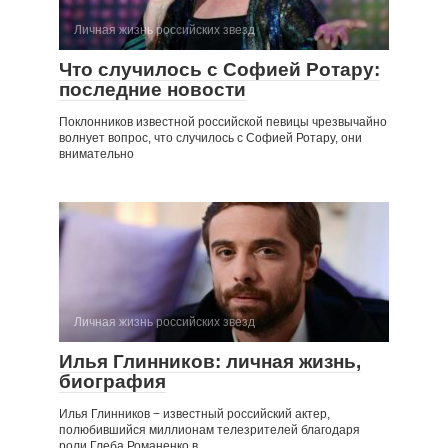
Личная жизнь российских звезд
Что случилось с Софией Ротару:
последние новости
Поклонников известной российской певицы чрезвычайно
волнует вопрос, что случилось с Софией Ротару, они
внимательно
Личная жизнь российских звезд
Илья Глинников: личная жизнь,
биография
Илья Глинников − известный российский актер,
полюбившийся миллионам телезрителей благодаря
роли Глеба Романенко в