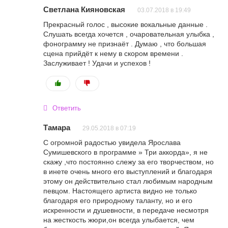
Светлана Кияновская
03.07.2018 в 19:49
Прекрасный голос , высокие вокальные данные .
Слушать всегда хочется , очаровательная улыбка ,
фонограмму не признаёт . Думаю , что большая
сцена прийдёт к нему в скором времени .
Заслуживает ! Удачи и успехов !
Ответить
Тамара
29.05.2018 в 07:19
С огромной радостью увидела Ярослава
Сумишевского в программе » Три аккорда», я не
скажу ,что постоянно слежу за его творчеством, но
в инете очень много его выступлений и благодаря
этому он действительно стал любимым народным
певцом. Настоящего артиста видно не только
благодаря его природному таланту, но и его
искренности и душевности, в передаче несмотря
на жесткость жюри,он всегда улыбается, чем