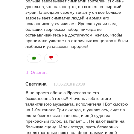
больше завоевывает симпатии зрителей. Я очень
довольна, что наконец-то, он вышел на широкий
экран, благодаря своему таланту он все больше
завоевывает симпатии людей и армия его
поклонников увеличивает. Ярослав удачи вам,
больших творческих побед, никогда не
останавливайтесь на достигнутом, желаю, чтобы
принимали участие на столичных концертах и были
любимы и узнаваемы народом!
Ответить
Светлана
18.05.2018 в 20:38
Я не просто обожаю Ярослава за его
божественный голос!! Я очень люблю этого
талантливого музыканта, исполнителя!! Вот смотрю
на 1-0м канале Три аккорда, и удивляюсь, сидят в
жюри безголосые шансона, и ещё судят за
прекрасный голос, за талант,…. Не дают выйти на
большую сцену.. И так всегда, пусть бездарных
плодят, которые поют под фонограмму, и ещё