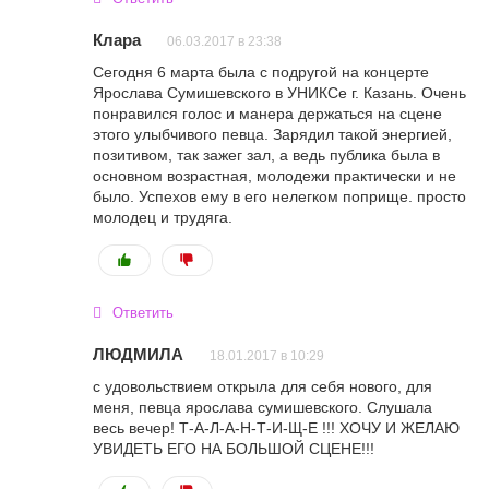
Клара
06.03.2017 в 23:38
Сегодня 6 марта была с подругой на концерте
Ярослава Сумишевского в УНИКСе г. Казань. Очень
понравился голос и манера держаться на сцене
этого улыбчивого певца. Зарядил такой энергией,
позитивом, так зажег зал, а ведь публика была в
основном возрастная, молодежи практически и не
было. Успехов ему в его нелегком поприще. просто
молодец и трудяга.
Ответить
ЛЮДМИЛА
18.01.2017 в 10:29
с удовольствием открыла для себя нового, для
меня, певца ярослава сумишевского. Слушала
весь вечер! Т-А-Л-А-Н-Т-И-Щ-Е !!! ХОЧУ И ЖЕЛАЮ
УВИДЕТЬ ЕГО НА БОЛЬШОЙ СЦЕНЕ!!!