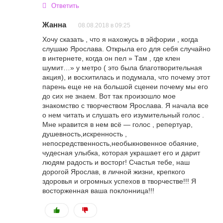
Ответить
Жанна
08.08.2018 в 09:25
Хочу сказать , что я нахожусь в эйфории , когда
слушаю Ярослава. Открыла его для себя случайно
в интернете, когда он пел » Там , где клен
шумит…» у метро ( это была благотворительная
акция), и восхитилась и подумала, что почему этот
парень еще не на большой сценеи почему мы его
до сих не знаем. Вот так произошло мое
знакомство с творчеством Ярослава. Я начала все
о нем читать и слушать его изумительный голос .
Мне нравится в нем всё — голос , репертуар,
душевность,искренность ,
непосредственность,необыкновенное обаяние,
чудесная улыбка, которая украшает его и дарит
людям радость и восторг! Счастья тебе, наш
дорогой Ярослав, в личной жизни, крепкого
здоровья и огромных успехов в творчестве!!! Я
восторженная ваша поклонница!!!