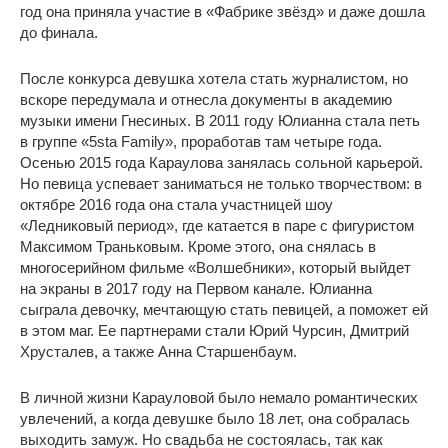
год она приняла участие в «Фабрике звёзд» и даже дошла
до финала.
После конкурса девушка хотела стать журналистом, но
вскоре передумала и отнесла документы в академию
музыки имени Гнесиных. В 2011 году Юлианна стала петь
в группе «5sta Family», проработав там четыре года.
Осенью 2015 года Караулова занялась сольной карьерой.
Но певица успевает заниматься не только творчеством: в
октябре 2016 года она стала участницей шоу
«Ледниковый период», где катается в паре с фигуристом
Максимом Траньковым. Кроме этого, она снялась в
многосерийном фильме «Волшебники», который выйдет
на экраны в 2017 году на Первом канале. Юлианна
сыграла девочку, мечтающую стать певицей, а поможет ей
в этом маг. Ее партнерами стали Юрий Чурсин, Дмитрий
Хрусталев, а также Анна Старшенбаум.
В личной жизни Карауловой было немало романтических
увлечений, а когда девушке было 18 лет, она собралась
выходить замуж. Но свадьба не состоялась, так как