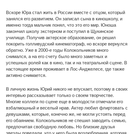
Вскоре Юра стал жить в России вместе с отцом, который
занялся его развитием. Он записал сына в киношколу, и
именно тогда мальчик понял, что это его мир. Юноша
закончил школу экстерном и поступил в Щукинское
училище. Получив актерское образование, он решил
покорить голливудский кинематограф, но вскоре вернулся
обратно. Уже в 2000-е годы Колокольников много
снимался, а на его счету было много заметных и
успешных ролей как в кино, так и на театральной сцене. В
настоящее время проживает в Лос-Анджелесе, где также
активно снимается.
В личную жизнь Юрий никого не впускает, поэтому в своих
интервью рассказывает только о своем творчестве.
Многие коллеги по сцене еще в молодости отмечали его
взбалмошный и веселый нрав. Актер любил флиртовать с
девушками, которые, конечно же, не могли устоять перед
его обаянием. Колокольников не спешил заводить семью,
предпочитая свободную любовь. Но близкие друзья
звезды поведали, что у него была возлюбленная, которая