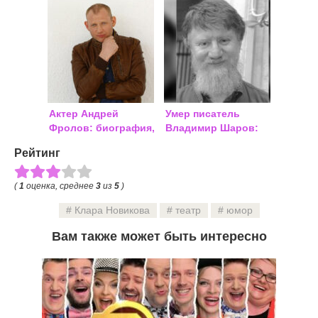
жизнь
Актер Андрей
Умер писатель
Фролов: биография,
Владимир Шаров:
личная жизнь,
причина смерти
Рейтинг
семья, дети
(
1
оценка, среднее
3
из
5
)
Клара Новикова
театр
юмор
Вам также может быть интересно