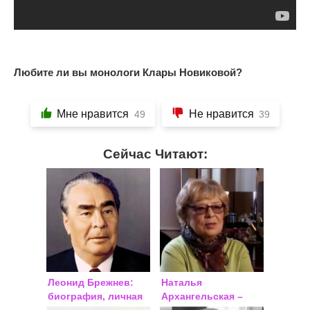
Любите ли вы монологи Клары Новиковой?
Мне нравится
Не нравится
49
39
Сейчас Читают:
Леонид Брежнев:
Наталья
биография, личная
Архангельская –
жизнь
актриса: личная