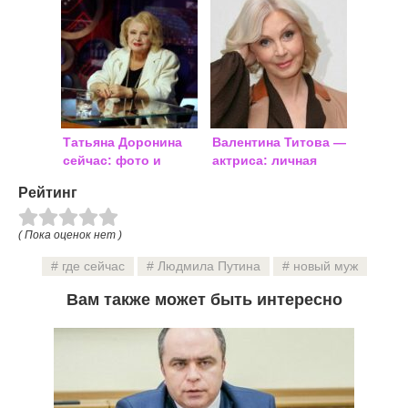
совместное фото
пельменей» и где
она сейчас
Татьяна Доронина
Валентина Титова —
сейчас: фото и
актриса: личная
решение
жизнь
Рейтинг
правительства РФ
по МХАТу
( Пока оценок нет )
где сейчас
Людмила Путина
новый муж
Вам также может быть интересно