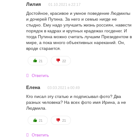
Лилия
01.10.2021 в 22:17
Достойное, красивое и умное поведение Людмилы
и дочерей Путина. За него и семью нигде не
стыдно. Ему надо улучшить жизнь россиян, навести
порядок в кадрах и крупных крадежах госденег. И
тогда Путина можно считать лучшим Президентом в
мире, а пока много объективных нареканий. Он,
вроде старается.
21
22
Ответить
Елена
03.03.2021 в 00:49
Кто писал эту статью и подписывал фото? Два
разных человека? На всех фото имя Ирина, а не
Людмила.
21
21
Ответить