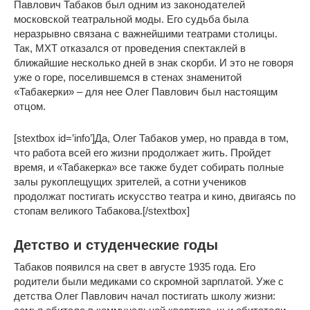
Павлович Табаков был одним из законодателей
московской театральной моды. Его судьба была
неразрывно связана с важнейшими театрами столицы.
Так, МХТ отказался от проведения спектаклей в
ближайшие несколько дней в знак скорби. И это не говоря
уже о горе, поселившемся в стенах знаменитой
«Табакерки» – для нее Олег Павлович был настоящим
отцом.
[stextbox id=’info’]Да, Олег Табаков умер, но правда в том,
что работа всей его жизни продолжает жить. Пройдет
время, и «Табакерка» все также будет собирать полные
залы рукоплещущих зрителей, а сотни учеников
продолжат постигать искусство театра и кино, двигаясь по
стопам великого Табакова.[/stextbox]
Детство и студенческие годы
Табаков появился на свет в августе 1935 года. Его
родители были медиками со скромной зарплатой. Уже с
детства Олег Павлович начал постигать школу жизни: