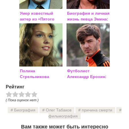
Умер известный
Биография и личная
актер из «Пятого
жизнь певца Эмина:
элемента»
фото
Полина
Футболист
Стрельникова
Александр Ерохин:
(Сыркина)
биография, фото
Рейтинг
2018
( Пока оценок нет )
Биография
Олег Табаков
причина смерти
фильмография
Вам также может быть интересно