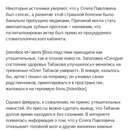
Некоторые источники уверяют, что у Олега Павловича
был сепсис, а развитие этой страшной болезни было
банально пропущено медиками. Причиной могла стать
имплантация зубных протезов – напомним, что
госпитализирован актер был прямо из процедурного
стоматологического кабинета.
[stextbox id=’alerts’]Впоследствии приходили как
утешительные, так и плохие новости. Заголовки «Сегодня
состояние здоровья Табакова улучшилось» менялись на
тревожные «Олег Табаков умирает». В январе, казалось
бы, артист пошел на поправку: он узнавал своих
родственников, ориентировался в пространстве,
жаловался на терпимую боль.[/stextbox]
Однако февраль, к сожалению, не принес утешительных
новостей. Из прессы можно сделать вывод, что Табаков
долгое время находился без сознания. В интернете
появилась информация о том, что у Олега Павловича
отказывает головной мозг и другие жизненно важные