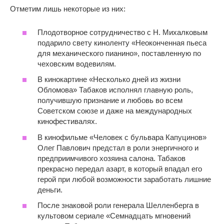
Отметим лишь некоторые из них:
Плодотворное сотрудничество с Н. Михалковым
подарило свету киноленту «Неоконченная пьеса
для механического пианино», поставленную по
чеховским водевилям.
В кинокартине «Несколько дней из жизни
Обломова» Табаков исполнял главную роль,
получившую признание и любовь во всем
Советском союзе и даже на международных
кинофестивалях.
В кинофильме «Человек с бульвара Капуцинов»
Олег Павлович предстал в роли энергичного и
предприимчивого хозяина салона. Табаков
прекрасно передал азарт, в который впадал его
герой при любой возможности заработать лишние
деньги.
После знаковой роли генерала Шелленберга в
культовом сериале «Семнадцать мгновений