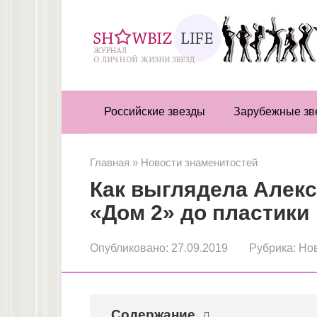
Перейти
к
контенту
Российские звезды
Зарубежные зв
Главная
»
Новости знаменитостей
Как выглядела Алекс
«Дом 2» до пластики
Опубликовано:
27.09.2019
Рубрика:
Нов
Содержание