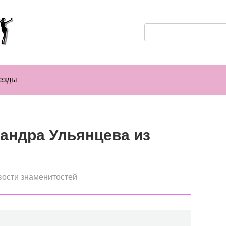
Поиск:
езды
андра Ульянцева из
ости знаменитостей