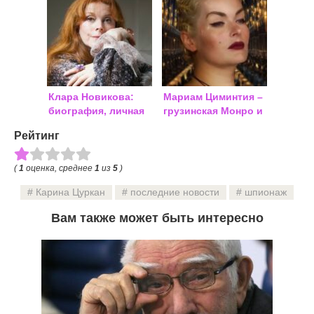
Клара Новикова:
Мариам Циминтия –
биография, личная
грузинская Монро и
жизнь
ясновидящая из
Рейтинг
«Битвы
экстрасенсов»
(
1
оценка, среднее
1
из
5
)
Карина Цуркан
последние новости
шпионаж
Вам также может быть интересно