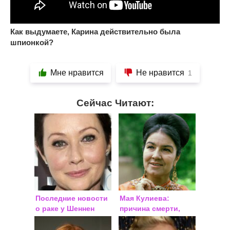
Как выдумаете, Карина действительно была
шпионкой?
Мне нравится
Не нравится
1
Сейчас Читают:
Последние новости
Мая Кулиева:
о раке у Шеннен
причина смерти,
Доэрти: 2020 год
биография