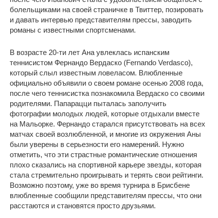
болельщиками на своей страничке в Твиттер, позировать
и давать интервью представителям прессы, заводить
романы с известными спортсменами.
В возрасте 20-ти лет Ана увлеклась испанским
теннисистом Фернандо Вердаско (Fernando Verdasco),
который слыл известным ловеласом. Влюбленные
официально объявили о своем романе осенью 2008 года,
после чего теннисистка познакомила Вердаско со своими
родителями. Папарацци пыталась заполучить
фотографии молодых людей, которые отдыхали вместе
на Мальорке. Фернандо старался присутствовать на всех
матчах своей возлюбленной, и многие из окружения Аны
были уверены в серьезности его намерений. Нужно
отметить, что эти страстные романтические отношения
плохо сказались на спортивной карьере звезды, которая
стала стремительно проигрывать и терять свои рейтинги.
Возможно поэтому, уже во время турнира в Брисбене
влюбленные сообщили представителям прессы, что они
расстаются и становятся просто друзьями.