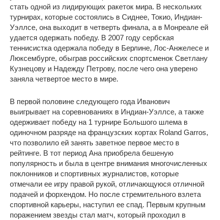
стать одной из лидирующих ракеток мира. В нескольких
турнирах, которые состоялись в Сиднее, Токио, Индиан-
Уэллсе, она выходит в четверть финала, а в Монреале ей
удается одержать победу. В 2007 году сербская
теннисистка одержала победу в Берлине, Лос-Анжелесе и
Люксембурге, обыграв российских спортсменок Светлану
Кузнецову и Надежду Петрову, после чего она уверено
заняла четвертое место в мире.
В первой половине следующего года Иванович
выигрывает на соревнованиях в Индиан-Уэллсе, а также
одерживает победу на 1 турнире Большого шлема в
одиночном разряде на французских кортах Roland Garros,
что позволило ей занять заветное первое место в
рейтинге. В тот период Ана приобрела бешеную
популярность и была в центре внимания многочисленных
поклонников и спортивных журналистов, которые
отмечали ее игру правой рукой, отличающуюся отличной
подачей и форхендом. Но после стремительного взлета
спортивной карьеры, наступил ее спад. Первым крупным
поражением звезды стал матч, который проходил в