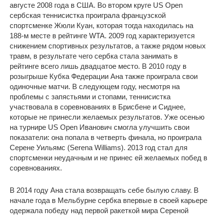
августе 2008 года в США. Во втором круге US Open
сербская теннисистка проиграла французской
спортсменке Жюли Куан, которая тогда находилась на
188-м месте в рейтинге WTA. 2009 год характеризуется
снижением спортивных результатов, а также рядом новых
травм, в результате чего сербка стала занимать в
рейтинге всего лишь двадцатое место. В 2010 году в
розыгрыше Кубка Федерации Ана также проиграла свои
одиночные матчи. В следующем году, несмотря на
проблемы с запястьями и стопами, теннисистка
участвовала в соревнованиях в Брисбене и Сиднее,
которые не принесли желаемых результатов. Уже осенью
на турнире US Open Иванович смогла улучшить свои
показатели: она попала в четверть финала, но проиграла
Серене Уильямс (Serena Williams). 2013 год стал для
спортсменки неудачным и не принес ей желаемых побед в
соревнованиях.
В 2014 году Ана стала возвращать себе былую славу. В
начале года в Мельбурне сербка впервые в своей карьере
одержала победу над первой ракеткой мира Сереной