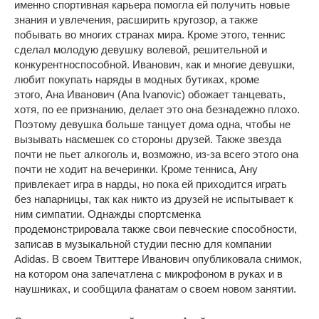
именно спортивная карьера помогла ей получить новые
знания и увлечения, расширить кругозор, а также
побывать во многих странах мира. Кроме этого, теннис
сделал молодую девушку волевой, решительной и
конкурентноспособной. Иванович, как и многие девушки,
любит покупать наряды в модных бутиках, кроме
этого, Ана Иванович (Ana Ivanovic) обожает танцевать,
хотя, по ее признанию, делает это она безнадежно плохо.
Поэтому девушка больше танцует дома одна, чтобы не
вызывать насмешек со стороны друзей. Также звезда
почти не пьет алкоголь и, возможно, из-за всего этого она
почти не ходит на вечеринки. Кроме тенниса, Ану
привлекает игра в нарды, но пока ей приходится играть
без напарницы, так как никто из друзей не испытывает к
ним симпатии. Однажды спортсменка
продемонстрировала также свои певческие способности,
записав в музыкальной студии песню для компании
Adidas. В своем Твиттере Иванович опубликовала снимок,
на котором она запечатлена с микрофоном в руках и в
наушниках, и сообщила фанатам о своем новом занятии.