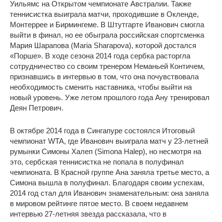
Уильямс на Открытом чемпионате Австралии. Также
теннисистка выиграла матчи, проходившие в Окленде,
Монтеррее и Бирмингеме. В Штутгарте Иванович смогла
выйти в финал, но ее обыграла российская спортсменка
Мария Шарапова (Maria Sharapova), которой достался
«Порше». В ходе сезона 2014 года сербка расторгла
сотрудничество со своим тренером Неманьей Контичем,
признавшись в интервью в том, что она почувствовала
необходимость сменить наставника, чтобы выйти на
новый уровень. Уже летом прошлого года Ану тренировал
Деян Петрович.
В октябре 2014 года в Сингапуре состоялся Итоговый
чемпионат WTA, где Иванович выиграла матч у 23-летней
румынки Симоны Халеп (Simona Halep), но несмотря на
это, сербская теннисистка не попала в полуфинал
чемпионата. В Красной группе Ана заняла третье место, а
Симона вышла в полуфинал. Благодаря своим успехам,
2014 год стал для Иванович знаменательным: она заняла
в мировом рейтинге пятое место. В своем недавнем
интервью 27-летняя звезда рассказала, что в