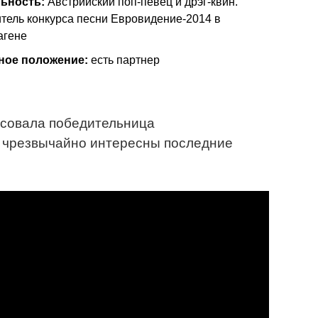
ьность:
Австрийский поп-певец и дрэг-квин.
тель конкурса песни Евровидение-2014 в
агене
ное положение:
есть партнер
есовала победительница
я чрезвычайно интересны последние