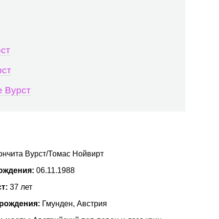
рст
рст
е Вурст
ончита Вурст/Томас Нойвирт
ождения:
06.11.1988
ст:
37 лет
 рождения:
Гмунден, Австрия