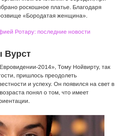
ыбрано роскошное платье. Благодаря
прозвище «Бородатая женщина».
фией Ротару: последние новости
 Вурст
 «Евровидении-2014», Тому Нойвирту, так
тости, пришлось преодолеть
вестности и успеху. Он появился на свет в
возраста понял о том, что имеет
риентации.