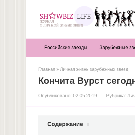
Перейти
к
контенту
Российские звезды
Зарубежные зв
Главная
»
Личная жизнь зарубежных звезд
Кончита Вурст сегод
Опубликовано:
02.05.2019
Рубрика:
Лич
Содержание