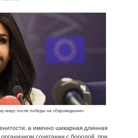
ему миру после победы на «Евровидение»
енитости, а именно шикарная длинная
 органичном сочетании с бородой, при