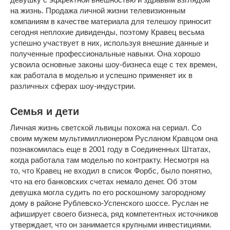
на жизнь. Продажа личной жизни телевизионным
компаниям в качестве материала для телешоу приносит
сегодня неплохие дивиденды, поэтому Кравец весьма
успешно участвует в них, используя внешние данные и
полученные профессиональные навыки. Она хорошо
усвоила основные законы шоу-бизнеса еще с тех времен,
как работала в моделью и успешно применяет их в
различных сферах шоу-индустрии.
Семья и дети
Личная жизнь светской львицы похожа на сериал. Со
своим мужем мультимиллионером Русланом Кравцом она
познакомилась еще в 2001 году в Соединенных Штатах,
когда работала там моделью по контракту. Несмотря на
то, что Кравец не входил в список Форбс, было понятно,
что на его банковских счетах немало денег. Об этом
девушка могла судить по его роскошному загородному
дому в районе Рублевско-Успенского шоссе. Руслан не
афиширует своего бизнеса, ряд компетентных источников
утверждает, что он занимается крупными инвестициями.