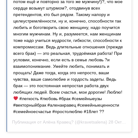
потом ещё и повторно за того же мужчину!)?, что мое
сердце возьмут штурмом?, отодвинув всех
претендентов, кто был рядом. Такому напору и
целеустремлённости, ну и, конечно, способности так
любить и боготворить свою женщину, надо поучится
многим мужчинам. Ну и, разумеется, нам женщинам
тоже надо учиться мудрости, гибкости, способности к
компромиссам. Ведь длительные отношения (прежде
всего брак) — это реальная, трудоёмкая работа! При
условии, конечно, если есть в семье любовь ?и
взаимопонимание. Умейте любить, понимать и
прощать! Даже тогда, когда это непросто, ваши
чувства, ваше самолюбие и гордость задеты. Ведь
брак — это постоянная непростая работа двух
любящих людей. Всем счастья, мои дорогие! Люблю!
#легкость #любовь #брак #семейныеузы
#векторныйбрак #аленакравец #семейныеценности
#семейноесчастье #простолюблю #18лет ??
Публикация от
Алёна Кравец?
(@kravetsalena)
28 Окт 2018 в 7:37 PDT