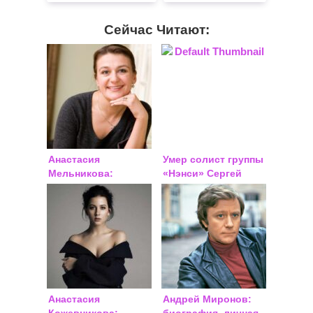
Сейчас Читают:
Анастасия
Умер солист группы
Мельникова:
«Нэнси» Сергей
биография, личная
Бондаренко:
жизнь, фото
причина смерти,
биография
Анастасия
Андрей Миронов:
Кожевникова:
биография, личная