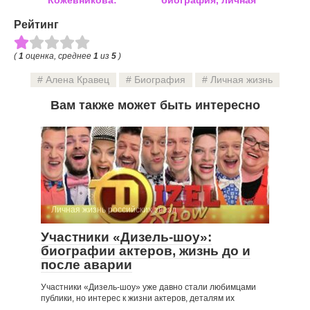
биография, личная
жизнь
Рейтинг
жизнь, семья, фото
(
1
оценка, среднее
1
из
5
)
Алена Кравец
Биография
Личная жизнь
Вам также может быть интересно
Личная жизнь российских звезд
Участники «Дизель-шоу»:
биографии актеров, жизнь до и
после аварии
Участники «Дизель-шоу» уже давно стали любимцами
публики, но интерес к жизни актеров, деталям их