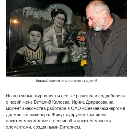
Виталий Калоев на могиле жены и детей
Но пытливые журналисты все же разузнали подробности
о новой жене Виталий Калоева. Ирина Дзарасова на
момент знакомства работала в ОАО «Севкавказэнерго» в
должности инженера. Живут супруги в красивом
архитектурном доме с лепниной и архитектурными
элементами, созданными Виталием.