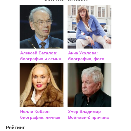
Алексей Баталов:
Анна Уколова:
биография и семья
биография, фото
актера
2018
Нелли Кобзон
Умер Владимир
биография, личная
Войнович: причина
жизнь, муж, дети
смерти, биография
Рейтинг